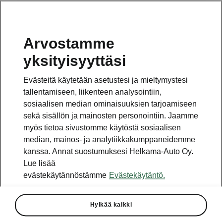
Arvostamme
Vaihde
yksityisyyttäsi
010 436 2000
Evästeitä käytetään asetustesi ja mieltymystesi
Kysymykset ja palaute
tallentamiseen, liikenteen analysointiin,
sosiaalisen median ominaisuuksien tarjoamiseen
sekä sisällön ja mainosten personointiin. Jaamme
myös tietoa sivustomme käytöstä sosiaalisen
median, mainos- ja analytiikkakumppaneidemme
kanssa. Annat suostumuksesi Helkama-Auto Oy.
Katso myös
Lue lisää
Rakenna Škoda
evästekäytännöstämme
Evästekäytäntö.
Jälleenmyyjät ja huolto
Hylkää kaikki
Heti vapaat Škoda-mallit