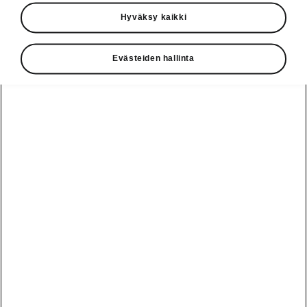
Käyttöohjeet
Hyväksy kaikki
Škoda Shop
Evästeiden hallinta
Edut
Käyttöohjeet
Osta Škoda
Avustinjärjestelmät
Näytä
Škoda
verkossa
kaikki
automallit
Entä jos oletkin
Škoda
jo perillä?
Yksityisleasing
Sähköautot ja
Peaq
hybridit
Rekrytointi
Škodan
Epiq
Vakuutus
Sähköautot ja
Ota yhteyttä
hybridit
Elroq
Joustava
Historia
Ladattavat
Enyaq
Škoda
hybridit
Huolenpitosopimus
Vastuullisuus
Enyaq Coupé
Vinkkejä
Avustinjärjestelmät
Tietoa akuista