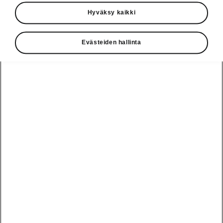
Käyttöohjeet
Hyväksy kaikki
Škoda Shop
Evästeiden hallinta
Edut
Käyttöohjeet
Osta Škoda
Avustinjärjestelmät
Näytä
Škoda
verkossa
kaikki
automallit
Entä jos oletkin
Škoda
jo perillä?
Yksityisleasing
Sähköautot ja
Peaq
hybridit
Rekrytointi
Škodan
Epiq
Vakuutus
Sähköautot ja
Ota yhteyttä
hybridit
Elroq
Joustava
Historia
Ladattavat
Enyaq
Škoda
hybridit
Huolenpitosopimus
Vastuullisuus
Enyaq Coupé
Vinkkejä
Avustinjärjestelmät
Tietoa akuista