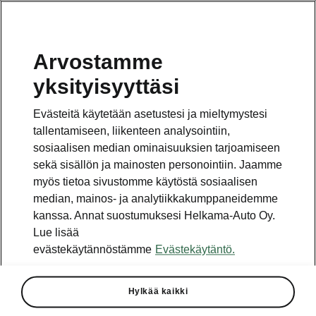
Arvostamme
Vaihde
yksityisyyttäsi
010 436 2000
Evästeitä käytetään asetustesi ja mieltymystesi
Kysymykset ja palaute
tallentamiseen, liikenteen analysointiin,
sosiaalisen median ominaisuuksien tarjoamiseen
sekä sisällön ja mainosten personointiin. Jaamme
myös tietoa sivustomme käytöstä sosiaalisen
median, mainos- ja analytiikkakumppaneidemme
kanssa. Annat suostumuksesi Helkama-Auto Oy.
Katso myös
Lue lisää
Rakenna Škoda
evästekäytännöstämme
Evästekäytäntö.
Jälleenmyyjät ja huolto
Hylkää kaikki
Heti vapaat Škoda-mallit