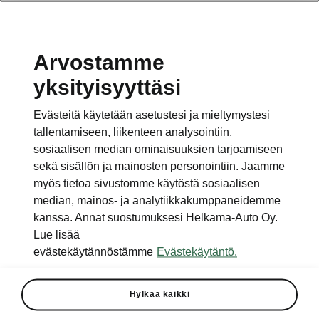
Arvostamme
Vaihde
yksityisyyttäsi
010 436 2000
Evästeitä käytetään asetustesi ja mieltymystesi
Kysymykset ja palaute
tallentamiseen, liikenteen analysointiin,
sosiaalisen median ominaisuuksien tarjoamiseen
sekä sisällön ja mainosten personointiin. Jaamme
myös tietoa sivustomme käytöstä sosiaalisen
median, mainos- ja analytiikkakumppaneidemme
kanssa. Annat suostumuksesi Helkama-Auto Oy.
Katso myös
Lue lisää
Rakenna Škoda
evästekäytännöstämme
Evästekäytäntö.
Jälleenmyyjät ja huolto
Hylkää kaikki
Heti vapaat Škoda-mallit