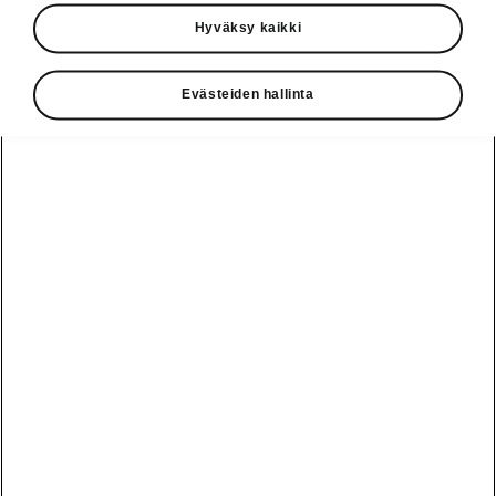
Käyttöohjeet
Hyväksy kaikki
Škoda Shop
Evästeiden hallinta
Edut
Käyttöohjeet
Osta Škoda
Avustinjärjestelmät
Näytä
Škoda
verkossa
kaikki
automallit
Entä jos oletkin
Škoda
jo perillä?
Yksityisleasing
Sähköautot ja
Peaq
hybridit
Rekrytointi
Škodan
Epiq
Vakuutus
Sähköautot ja
Ota yhteyttä
hybridit
Elroq
Joustava
Historia
Ladattavat
Enyaq
Škoda
hybridit
Huolenpitosopimus
Vastuullisuus
Enyaq Coupé
Vinkkejä
Avustinjärjestelmät
Tietoa akuista