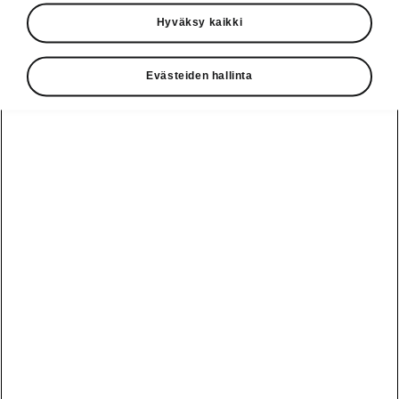
Käyttöohjeet
Hyväksy kaikki
Škoda Shop
Evästeiden hallinta
Edut
Käyttöohjeet
Osta Škoda
Avustinjärjestelmät
Näytä
Škoda
verkossa
kaikki
automallit
Entä jos oletkin
Škoda
jo perillä?
Yksityisleasing
Sähköautot ja
Peaq
hybridit
Rekrytointi
Škodan
Epiq
Vakuutus
Sähköautot ja
Ota yhteyttä
hybridit
Elroq
Joustava
Historia
Ladattavat
Enyaq
Škoda
hybridit
Huolenpitosopimus
Vastuullisuus
Enyaq Coupé
Vinkkejä
Avustinjärjestelmät
Tietoa akuista