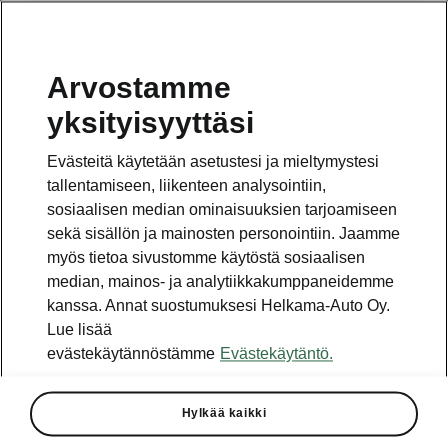
Arvostamme
Vaihde
yksityisyyttäsi
010 436 2000
Evästeitä käytetään asetustesi ja mieltymystesi
Kysymykset ja palaute
tallentamiseen, liikenteen analysointiin,
sosiaalisen median ominaisuuksien tarjoamiseen
sekä sisällön ja mainosten personointiin. Jaamme
myös tietoa sivustomme käytöstä sosiaalisen
median, mainos- ja analytiikkakumppaneidemme
kanssa. Annat suostumuksesi Helkama-Auto Oy.
Katso myös
Lue lisää
Rakenna Škoda
evästekäytännöstämme
Evästekäytäntö.
Jälleenmyyjät ja huolto
Hylkää kaikki
Heti vapaat Škoda-mallit