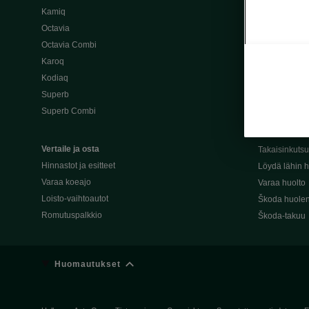
Kamiq
Škoda 4×4 -ma
Octavia
Škoda-katuma
Octavia Combi
Karoq
Palvelut omis
Kodiaq
Miksi merkki
Superb
Alkuperäiset
Superb Combi
Alkuperäiset 
Škodan Reilu
Vertaile ja osta
Takaisinkuts
Hinnastot ja esitteet
Löydä lähin h
Varaa koeajo
Varaa huolto
Loisto-vaihtoautot
Škoda huolen
Romutuspalkkio
Škoda-takuu
Huomautukset