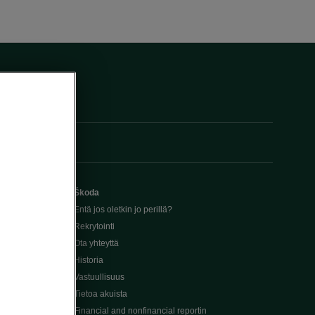
Škoda
Entä jos oletkin jo perillä?
Rekrytointi
Ota yhteyttä
Historia
Vastuullisuus
Tietoa akuista
Financial and nonfinancial reportin