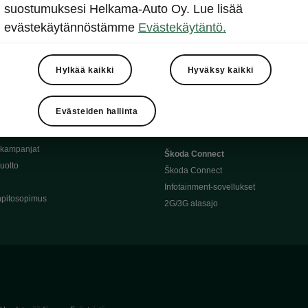
Täyssähköauton huoltaminen
suostumuksesi Helkama-Auto Oy. Lue lisää
llit
Ajoakku ja turvallisuus
evästekäytännöstämme
Evästekäytäntö.
asturimallit
Ohjelmiston päivitys
Julkinen lataus
tajalle
Kotilataus
Hylkää kaikki
Hyväksy kaikki
huoltoon?
Latauspisteet kartalla
 Škoda-varaosat
Latausaikalaskuri
Evästeiden hallinta
Škoda-moottoriöljyt
Toimintamatkalaskuri
ukampanjat
Škoda Connect
uolto
Škoda Connect
Infotainment-sovellukset
pitosopimus
2G/3G alasajo