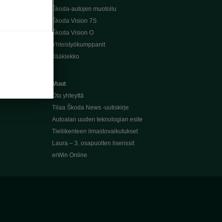
Škoda-autojen muotoilu
Škoda Vision 7S
Škoda Vision O
Yhteistyökumppanit
Jääkiekko
Muut
Ota yhteyttä
Tilaa Škoda News -uutiskirje
Autoalan uuden teknologian esite
Tieliikenteen ilmastovaikutukset
Laura – 3. osapuolten lisenssit
erWin Online