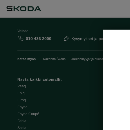
Vaihde
010 436 2000
Kysymykset ja palaute
Katso myös
Rakenna Škoda
Jälleenmyyjät ja huolto
Heti vapaat Šk
Näytä kaikki automallit
Edut
Peaq
Osta Škoda v
Epiq
Škoda Yksityi
Elroq
Škodan Vaku
Enyaq
Joustava
Enyaq Coupé
Škoda Huole
Fabia
Avustinjärjes
Scala
Yritysautot