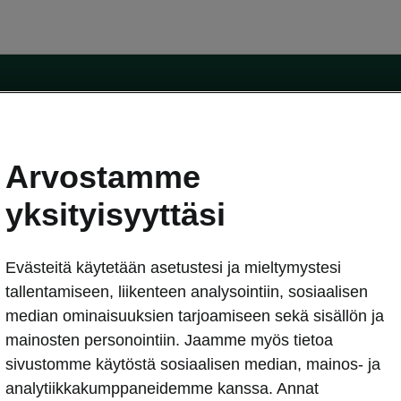
Arvostamme
oda-mallit
Käyttöohjeet
Škoda Shop
yksityisyyttäsi
Käyttöohjeet
Evästeitä käytetään asetustesi ja mieltymystesi
erkossa
Avustinjärjestelmät
sleasing
tallentamiseen, liikenteen analysointiin, sosiaalisen
utus
median ominaisuuksien tarjoamiseen sekä sisällön ja
Sähköautot ja hybridit
Sähköautot ja hybridit
mainosten personointiin. Jaamme myös tietoa
npitosopimus
Ladattavat hybridit
sivustomme käytöstä sosiaalisen median, mainos- ja
telmät
Vinkkejä sähköautoiluun
analytiikkakumppaneidemme kanssa. Annat