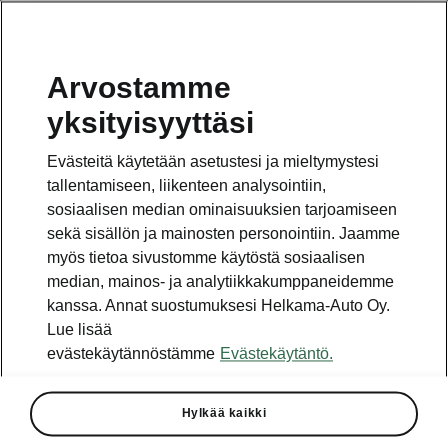
Arvostamme
Vaihde
yksityisyyttäsi
010 436 2000
Evästeitä käytetään asetustesi ja mieltymystesi
Kysymykset ja palaute
tallentamiseen, liikenteen analysointiin,
sosiaalisen median ominaisuuksien tarjoamiseen
sekä sisällön ja mainosten personointiin. Jaamme
myös tietoa sivustomme käytöstä sosiaalisen
median, mainos- ja analytiikkakumppaneidemme
kanssa. Annat suostumuksesi Helkama-Auto Oy.
Katso myös
Lue lisää
Rakenna Škoda
evästekäytännöstämme
Evästekäytäntö.
Jälleenmyyjät ja huolto
Hylkää kaikki
Heti vapaat Škoda-mallit