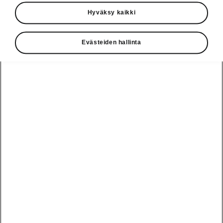
Käyttöohjeet
Hyväksy kaikki
Škoda Shop
Evästeiden hallinta
Edut
Käyttöohjeet
Osta Škoda
Avustinjärjestelmät
Näytä
Škoda
verkossa
kaikki
automallit
Entä jos oletkin
Škoda
jo perillä?
Yksityisleasing
Sähköautot ja
Peaq
hybridit
Rekrytointi
Škodan
Epiq
Vakuutus
Sähköautot ja
Ota yhteyttä
hybridit
Elroq
Joustava
Historia
Ladattavat
Enyaq
Škoda
hybridit
Huolenpitosopimus
Vastuullisuus
Enyaq Coupé
Vinkkejä
Avustinjärjestelmät
Tietoa akuista