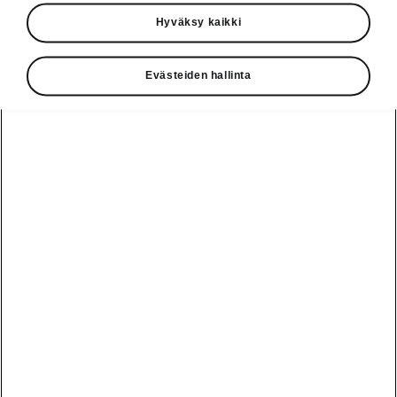
Käyttöohjeet
Hyväksy kaikki
Škoda Shop
Evästeiden hallinta
Edut
Käyttöohjeet
Osta Škoda
Avustinjärjestelmät
Näytä
Škoda
verkossa
kaikki
automallit
Entä jos oletkin
Škoda
jo perillä?
Yksityisleasing
Sähköautot ja
Peaq
hybridit
Rekrytointi
Škodan
Epiq
Vakuutus
Sähköautot ja
Ota yhteyttä
hybridit
Elroq
Joustava
Historia
Ladattavat
Enyaq
Škoda
hybridit
Huolenpitosopimus
Vastuullisuus
Enyaq Coupé
Vinkkejä
Avustinjärjestelmät
Tietoa akuista