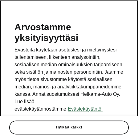
Arvostamme
Vaihde
yksityisyyttäsi
010 436 2000
Evästeitä käytetään asetustesi ja mieltymystesi
Kysymykset ja palaute
tallentamiseen, liikenteen analysointiin,
sosiaalisen median ominaisuuksien tarjoamiseen
sekä sisällön ja mainosten personointiin. Jaamme
myös tietoa sivustomme käytöstä sosiaalisen
median, mainos- ja analytiikkakumppaneidemme
kanssa. Annat suostumuksesi Helkama-Auto Oy.
Katso myös
Lue lisää
Rakenna Škoda
evästekäytännöstämme
Evästekäytäntö.
Jälleenmyyjät ja huolto
Hylkää kaikki
Heti vapaat Škoda-mallit