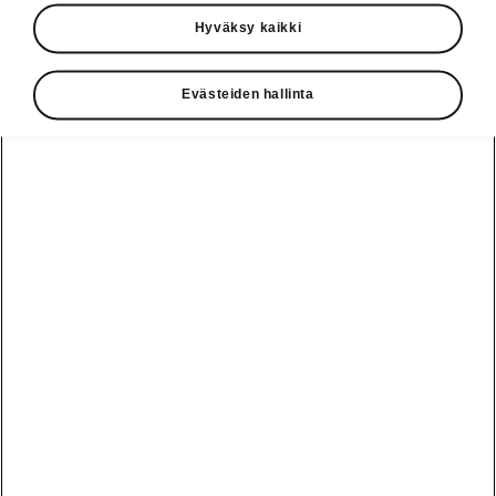
Käyttöohjeet
Hyväksy kaikki
Škoda Shop
Evästeiden hallinta
Edut
Käyttöohjeet
Osta Škoda
Avustinjärjestelmät
Näytä
Škoda
verkossa
kaikki
automallit
Entä jos oletkin
Škoda
jo perillä?
Yksityisleasing
Sähköautot ja
Peaq
hybridit
Rekrytointi
Škodan
Epiq
Vakuutus
Sähköautot ja
Ota yhteyttä
hybridit
Elroq
Joustava
Historia
Ladattavat
Enyaq
Škoda
hybridit
Huolenpitosopimus
Vastuullisuus
Enyaq Coupé
Vinkkejä
Avustinjärjestelmät
Tietoa akuista