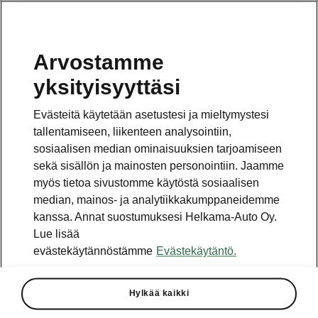
Arvostamme
Vaihde
yksityisyyttäsi
010 436 2000
Evästeitä käytetään asetustesi ja mieltymystesi
Kysymykset ja palaute
tallentamiseen, liikenteen analysointiin,
sosiaalisen median ominaisuuksien tarjoamiseen
sekä sisällön ja mainosten personointiin. Jaamme
myös tietoa sivustomme käytöstä sosiaalisen
median, mainos- ja analytiikkakumppaneidemme
kanssa. Annat suostumuksesi Helkama-Auto Oy.
Katso myös
Lue lisää
Rakenna Škoda
evästekäytännöstämme
Evästekäytäntö.
Jälleenmyyjät ja huolto
Hylkää kaikki
Heti vapaat Škoda-mallit