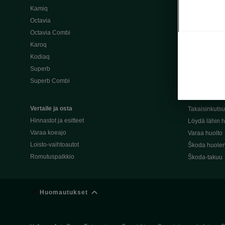
Kamiq
Škoda 4×4 -ma
Octavia
Škoda-katuma
Octavia Combi
Karoq
Palvelut omis
Kodiaq
Miksi merkki
Superb
Alkuperäiset
Superb Combi
Alkuperäiset 
Škodan Reilu
Vertaile ja osta
Takaisinkuts
Hinnastot ja esitteet
Löydä lähin h
Varaa koeajo
Varaa huolto
Loisto-vaihtoautot
Škoda huolen
Romutuspalkkio
Škoda-takuu
Huomautukset