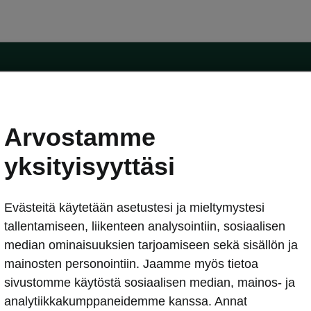
Arvostamme
oda-mallit
Käyttöohjeet
Škoda Shop
yksityisyyttäsi
Käyttöohjeet
Evästeitä käytetään asetustesi ja mieltymystesi
erkossa
Avustinjärjestelmät
sleasing
tallentamiseen, liikenteen analysointiin, sosiaalisen
utus
median ominaisuuksien tarjoamiseen sekä sisällön ja
Sähköautot ja hybridit
Sähköautot ja hybridit
mainosten personointiin. Jaamme myös tietoa
npitosopimus
Ladattavat hybridit
sivustomme käytöstä sosiaalisen median, mainos- ja
telmät
Vinkkejä sähköautoiluun
analytiikkakumppaneidemme kanssa. Annat