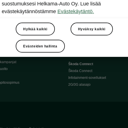
Täyssähköauton huoltaminen
suostumuksesi Helkama-Auto Oy. Lue lisää
llit
Ajoakku ja turvallisuus
evästekäytännöstämme
Evästekäytäntö.
asturimallit
Ohjelmiston päivitys
Julkinen lataus
tajalle
Kotilataus
Hylkää kaikki
Hyväksy kaikki
huoltoon?
Latauspisteet kartalla
 Škoda-varaosat
Latausaikalaskuri
Evästeiden hallinta
Škoda-moottoriöljyt
Toimintamatkalaskuri
ukampanjat
Škoda Connect
uolto
Škoda Connect
Infotainment-sovellukset
pitosopimus
2G/3G alasajo