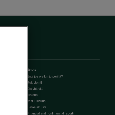
Škoda
Entä jos oletkin jo perillä?
Rekrytointi
Ota yhteyttä
Historia
Vastuullisuus
Tietoa akuista
Financial and nonfinancial reportin