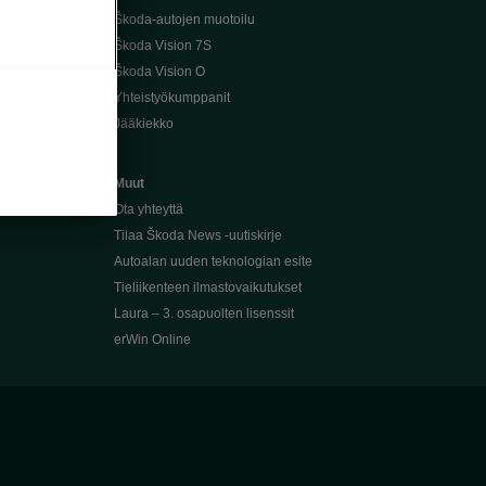
Škoda-autojen muotoilu
Škoda Vision 7S
Škoda Vision O
Yhteistyökumppanit
Jääkiekko
Muut
Ota yhteyttä
Tilaa Škoda News -uutiskirje
Autoalan uuden teknologian esite
Tieliikenteen ilmastovaikutukset
Laura – 3. osapuolten lisenssit
erWin Online