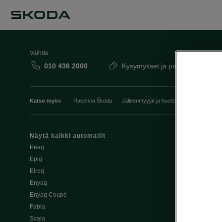
Vaihde
010 436 2000
Kysymykset ja palaute
Katso myös
Rakenna Škoda
Jälleenmyyjät ja huolto
Heti vapaat Šk
Näytä kaikki automallit
Edut
Peaq
Osta Škoda v
Epiq
Škoda Yksityi
Elroq
Škodan Vaku
Enyaq
Joustava
Enyaq Coupé
Škoda Huole
Fabia
Avustinjärjes
Scala
Yritysautot