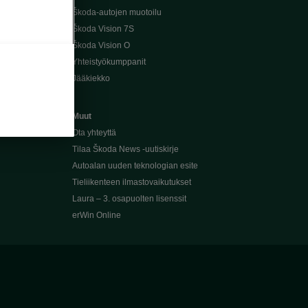
Škoda-autojen muotoilu
Škoda Vision 7S
Škoda Vision O
Yhteistyökumppanit
Jääkiekko
Muut
Ota yhteyttä
Tilaa Škoda News -uutiskirje
Autoalan uuden teknologian esite
Tieliikenteen ilmastovaikutukset
Laura – 3. osapuolten lisenssit
erWin Online