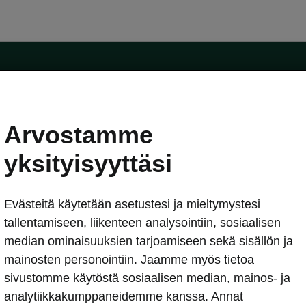
Arvostamme
oda-mallit
Käyttöohjeet
Škoda Shop
yksityisyyttäsi
Käyttöohjeet
Evästeitä käytetään asetustesi ja mieltymystesi
erkossa
Avustinjärjestelmät
sleasing
tallentamiseen, liikenteen analysointiin, sosiaalisen
utus
median ominaisuuksien tarjoamiseen sekä sisällön ja
Sähköautot ja hybridit
Sähköautot ja hybridit
mainosten personointiin. Jaamme myös tietoa
npitosopimus
Ladattavat hybridit
sivustomme käytöstä sosiaalisen median, mainos- ja
telmät
Vinkkejä sähköautoiluun
analytiikkakumppaneidemme kanssa. Annat