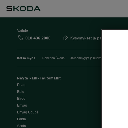
Vaihde
010 436 2000
Kysymykset ja palaute
Katso myös
Rakenna Škoda
Jälleenmyyjät ja huolto
Heti vapaat Šk
Näytä kaikki automallit
Edut
Peaq
Osta Škoda v
Epiq
Škoda Yksityi
Elroq
Škodan Vaku
Enyaq
Joustava
Enyaq Coupé
Škoda Huole
Fabia
Avustinjärjes
Scala
Yritysautot