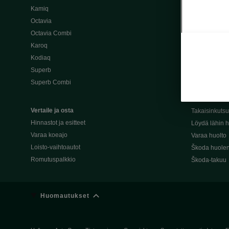
Kamiq
Škoda 4×4 -ma
Octavia
Škoda-katuma
Octavia Combi
Karoq
Palvelut omis
Kodiaq
Miksi merkki
Superb
Alkuperäiset
Superb Combi
Alkuperäiset 
Škodan Reilu
Vertaile ja osta
Takaisinkuts
Hinnastot ja esitteet
Löydä lähin h
Varaa koeajo
Varaa huolto
Loisto-vaihtoautot
Škoda huolen
Romutuspalkkio
Škoda-takuu
Huomautukset