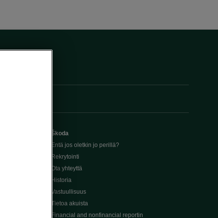
Škoda
Entä jos oletkin jo perillä?
Rekrytointi
Ota yhteyttä
Historia
Vastuullisuus
Tietoa akuista
Financial and nonfinancial reportin