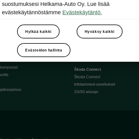
Täyssähköauton huoltaminen
suostumuksesi Helkama-Auto Oy. Lue lisää
llit
Ajoakku ja turvallisuus
evästekäytännöstämme
Evästekäytäntö.
asturimallit
Ohjelmiston päivitys
Julkinen lataus
tajalle
Kotilataus
Hylkää kaikki
Hyväksy kaikki
huoltoon?
Latauspisteet kartalla
 Škoda-varaosat
Latausaikalaskuri
Evästeiden hallinta
Škoda-moottoriöljyt
Toimintamatkalaskuri
ukampanjat
Škoda Connect
uolto
Škoda Connect
Infotainment-sovellukset
pitosopimus
2G/3G alasajo