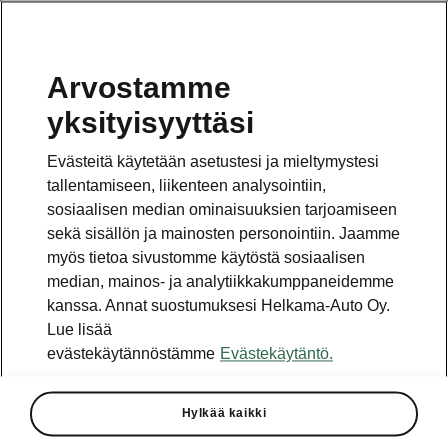
Arvostamme
Vaihde
yksityisyyttäsi
010 436 2000
Evästeitä käytetään asetustesi ja mieltymystesi
Kysymykset ja palaute
tallentamiseen, liikenteen analysointiin,
sosiaalisen median ominaisuuksien tarjoamiseen
sekä sisällön ja mainosten personointiin. Jaamme
myös tietoa sivustomme käytöstä sosiaalisen
median, mainos- ja analytiikkakumppaneidemme
kanssa. Annat suostumuksesi Helkama-Auto Oy.
Katso myös
Lue lisää
Rakenna Škoda
evästekäytännöstämme
Evästekäytäntö.
Jälleenmyyjät ja huolto
Hylkää kaikki
Heti vapaat Škoda-mallit