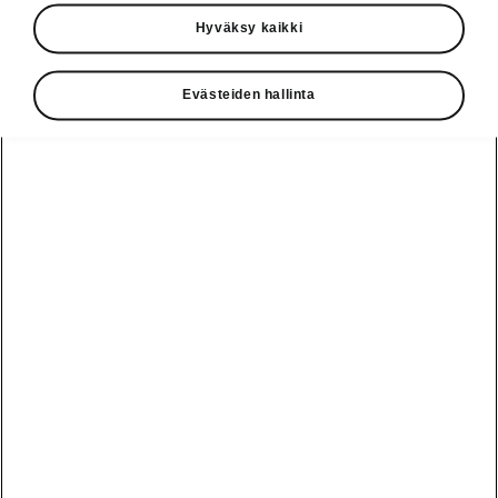
Käyttöohjeet
Hyväksy kaikki
Škoda Shop
Evästeiden hallinta
Edut
Käyttöohjeet
Osta Škoda
Avustinjärjestelmät
Näytä
Škoda
verkossa
kaikki
automallit
Entä jos oletkin
Škoda
jo perillä?
Yksityisleasing
Sähköautot ja
Peaq
hybridit
Rekrytointi
Škodan
Epiq
Vakuutus
Sähköautot ja
Ota yhteyttä
hybridit
Elroq
Joustava
Historia
Ladattavat
Enyaq
Škoda
hybridit
Huolenpitosopimus
Vastuullisuus
Enyaq Coupé
Vinkkejä
Avustinjärjestelmät
Tietoa akuista