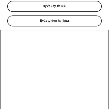
Käyttöohjeet
Hyväksy kaikki
Škoda Shop
Evästeiden hallinta
Edut
Käyttöohjeet
Osta Škoda
Avustinjärjestelmät
Näytä
Škoda
verkossa
kaikki
automallit
Entä jos oletkin
Škoda
jo perillä?
Yksityisleasing
Sähköautot ja
Peaq
hybridit
Rekrytointi
Škodan
Epiq
Vakuutus
Sähköautot ja
Ota yhteyttä
hybridit
Elroq
Joustava
Historia
Ladattavat
Enyaq
Škoda
hybridit
Huolenpitosopimus
Vastuullisuus
Enyaq Coupé
Vinkkejä
Avustinjärjestelmät
Tietoa akuista