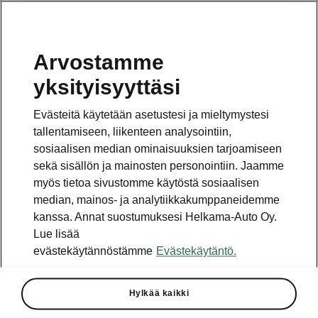
Arvostamme
Vaihde
yksityisyyttäsi
010 436 2000
Evästeitä käytetään asetustesi ja mieltymystesi
Kysymykset ja palaute
tallentamiseen, liikenteen analysointiin,
sosiaalisen median ominaisuuksien tarjoamiseen
sekä sisällön ja mainosten personointiin. Jaamme
myös tietoa sivustomme käytöstä sosiaalisen
median, mainos- ja analytiikkakumppaneidemme
kanssa. Annat suostumuksesi Helkama-Auto Oy.
Katso myös
Lue lisää
Rakenna Škoda
evästekäytännöstämme
Evästekäytäntö.
Jälleenmyyjät ja huolto
Hylkää kaikki
Heti vapaat Škoda-mallit