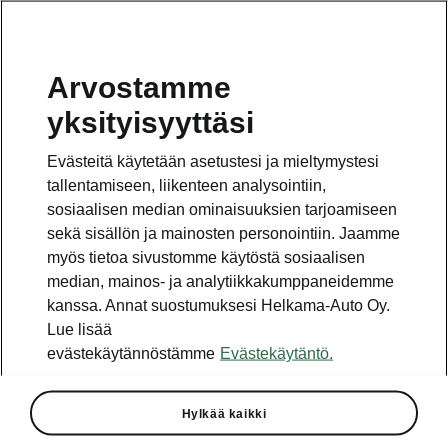
Arvostamme
yksityisyyttäsi
Tämä sivu on pääsivun alasivu. Napsauta painiketta
päästäksesi takaisin pääsivulle.
Evästeitä käytetään asetustesi ja mieltymystesi
tallentamiseen, liikenteen analysointiin,
Takaisin pääsivulle
sosiaalisen median ominaisuuksien tarjoamiseen
sekä sisällön ja mainosten personointiin. Jaamme
myös tietoa sivustomme käytöstä sosiaalisen
median, mainos- ja analytiikkakumppaneidemme
kanssa. Annat suostumuksesi Helkama-Auto Oy.
Lue lisää
evästekäytännöstämme
Evästekäytäntö.
Family/Business-
Hylkää kaikki
varustepaketti