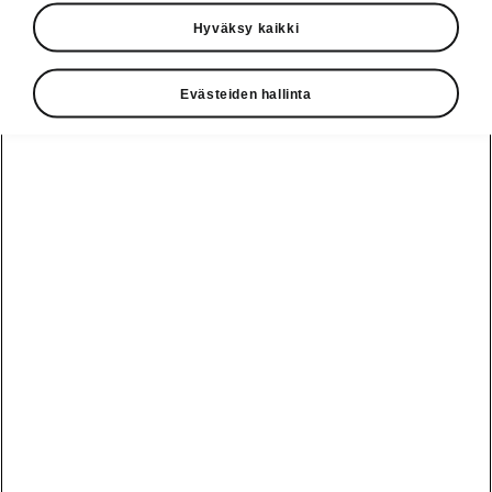
Hyväksy kaikki
• Takasivuikkunoiden aurinkosuojaverhot
• Takalasin aurinkosuojaverho
Evästeiden hallinta
• Tablettiteline
• Roska-astia
• Sleep-paketti
• Takasivuturvatyynyt
Vaihde
010 436 2000
Kysymykset ja palaute