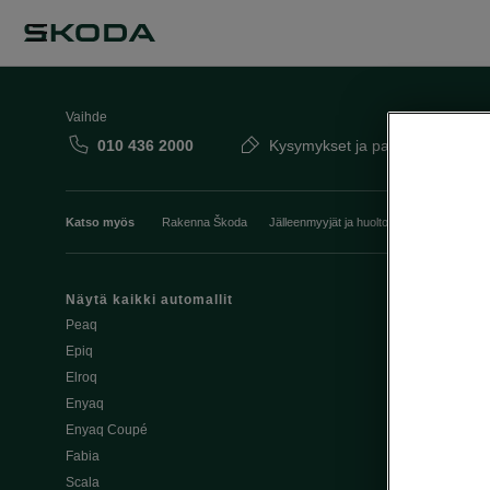
Vaihde
010 436 2000
Kysymykset ja palaute
Katso myös
Rakenna Škoda
Jälleenmyyjät ja huolto
Heti vapaat Šk
Näytä kaikki automallit
Edut
Peaq
Osta Škoda v
Epiq
Škoda Yksityi
Elroq
Škodan Vaku
Enyaq
Joustava
Enyaq Coupé
Škoda Huole
Fabia
Avustinjärjes
Scala
Yritysautot