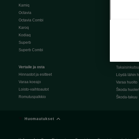
Kamiq
Škoda 4×4 -ma
Octavia
Škoda-katuma
Octavia Combi
Karoq
Palvelut omis
Kodiaq
Miksi merkki
Superb
Alkuperäiset
Superb Combi
Alkuperäiset 
Škodan Reilu
Vertaile ja osta
Takaisinkuts
Hinnastot ja esitteet
Löydä lähin h
Varaa koeajo
Varaa huolto
Loisto-vaihtoautot
Škoda huolen
Romutuspalkkio
Škoda-takuu
Huomautukset