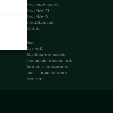
Škoda-autojen muotoilu
Škoda Vision 7S
Škoda Vision O
Yhteistyökumppanit
Jääkiekko
Muut
Ota yhteyttä
Tilaa Škoda News -uutiskirje
Autoalan uuden teknologian esite
Tieliikenteen ilmastovaikutukset
Laura – 3. osapuolten lisenssit
erWin Online