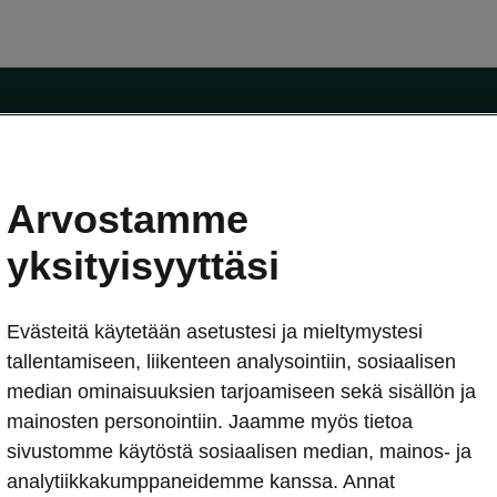
Arvostamme
oda-mallit
Käyttöohjeet
Škoda Shop
yksityisyyttäsi
Käyttöohjeet
Evästeitä käytetään asetustesi ja mieltymystesi
erkossa
Avustinjärjestelmät
sleasing
tallentamiseen, liikenteen analysointiin, sosiaalisen
utus
median ominaisuuksien tarjoamiseen sekä sisällön ja
Sähköautot ja hybridit
Sähköautot ja hybridit
mainosten personointiin. Jaamme myös tietoa
npitosopimus
Ladattavat hybridit
sivustomme käytöstä sosiaalisen median, mainos- ja
telmät
Vinkkejä sähköautoiluun
analytiikkakumppaneidemme kanssa. Annat