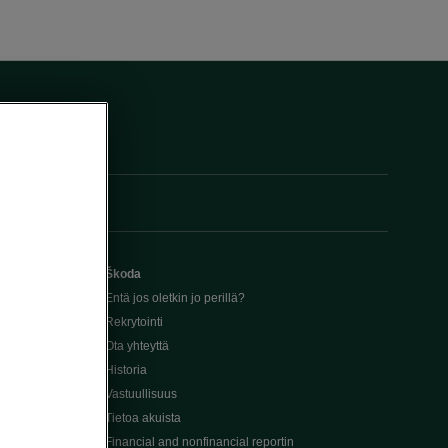
Škoda
Entä jos oletkin jo perillä?
Rekrytointi
Ota yhteyttä
Historia
Vastuullisuus
Tietoa akuista
Financial and nonfinancial reportin