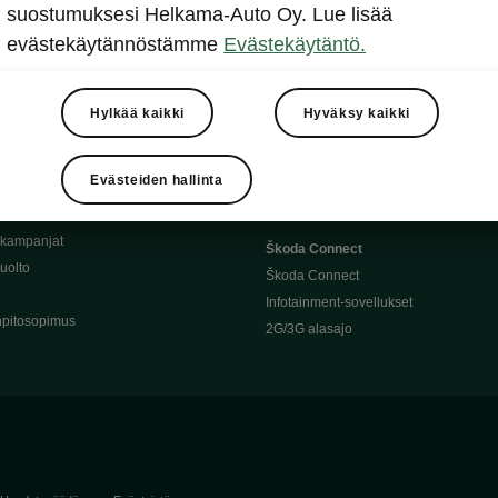
Täyssähköauton huoltaminen
suostumuksesi Helkama-Auto Oy. Lue lisää
llit
Ajoakku ja turvallisuus
evästekäytännöstämme
Evästekäytäntö.
asturimallit
Ohjelmiston päivitys
Julkinen lataus
tajalle
Kotilataus
Hylkää kaikki
Hyväksy kaikki
huoltoon?
Latauspisteet kartalla
 Škoda-varaosat
Latausaikalaskuri
Evästeiden hallinta
Škoda-moottoriöljyt
Toimintamatkalaskuri
ukampanjat
Škoda Connect
uolto
Škoda Connect
Infotainment-sovellukset
pitosopimus
2G/3G alasajo