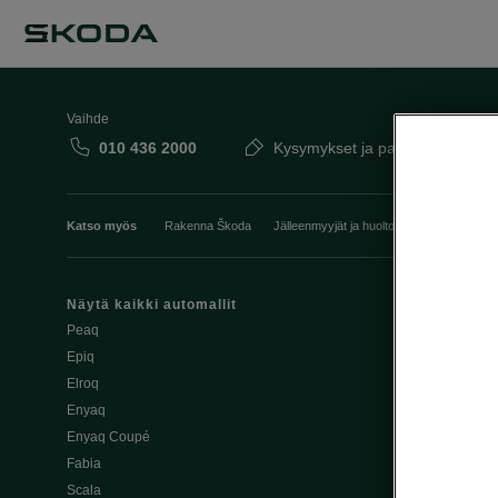
Vaihde
010 436 2000
Kysymykset ja palaute
Katso myös
Rakenna Škoda
Jälleenmyyjät ja huolto
Heti vapaat Šk
Näytä kaikki automallit
Edut
Peaq
Osta Škoda v
Epiq
Škoda Yksityi
Elroq
Škodan Vaku
Enyaq
Joustava
Enyaq Coupé
Škoda Huole
Fabia
Avustinjärjes
Scala
Yritysautot