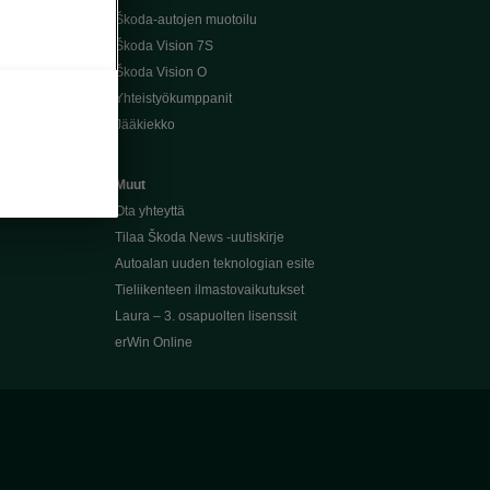
Škoda-autojen muotoilu
Škoda Vision 7S
Škoda Vision O
Yhteistyökumppanit
Jääkiekko
Muut
Ota yhteyttä
Tilaa Škoda News -uutiskirje
Autoalan uuden teknologian esite
Tieliikenteen ilmastovaikutukset
Laura – 3. osapuolten lisenssit
erWin Online