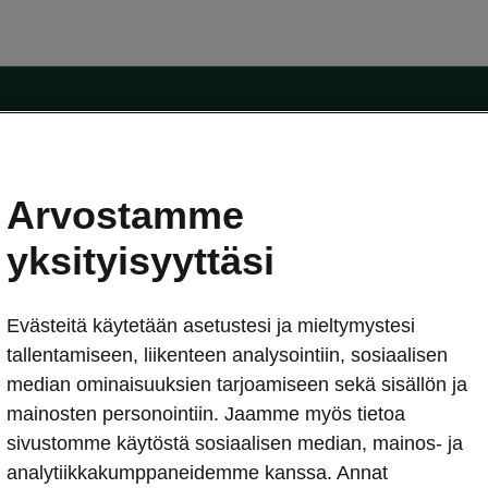
Arvostamme
oda-mallit
Käyttöohjeet
Škoda Shop
yksityisyyttäsi
Käyttöohjeet
Evästeitä käytetään asetustesi ja mieltymystesi
erkossa
Avustinjärjestelmät
sleasing
tallentamiseen, liikenteen analysointiin, sosiaalisen
utus
median ominaisuuksien tarjoamiseen sekä sisällön ja
Sähköautot ja hybridit
Sähköautot ja hybridit
mainosten personointiin. Jaamme myös tietoa
npitosopimus
Ladattavat hybridit
sivustomme käytöstä sosiaalisen median, mainos- ja
telmät
Vinkkejä sähköautoiluun
analytiikkakumppaneidemme kanssa. Annat