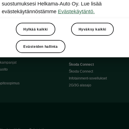
Täyssähköauton huoltaminen
suostumuksesi Helkama-Auto Oy. Lue lisää
llit
Ajoakku ja turvallisuus
evästekäytännöstämme
Evästekäytäntö.
asturimallit
Ohjelmiston päivitys
Julkinen lataus
tajalle
Kotilataus
Hylkää kaikki
Hyväksy kaikki
huoltoon?
Latauspisteet kartalla
 Škoda-varaosat
Latausaikalaskuri
Evästeiden hallinta
Škoda-moottoriöljyt
Toimintamatkalaskuri
ukampanjat
Škoda Connect
uolto
Škoda Connect
Infotainment-sovellukset
pitosopimus
2G/3G alasajo