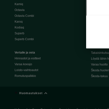
Kamiq
Škoda 4×4 -ma
Octavia
Škoda-katuma
Octavia Combi
Karoq
Palvelut omis
Kodiaq
Miksi merkki
Superb
Alkuperäiset
Superb Combi
Alkuperäiset 
Škodan Reilu
Vertaile ja osta
Takaisinkuts
Hinnastot ja esitteet
Löydä lähin h
Varaa koeajo
Varaa huolto
Loisto-vaihtoautot
Škoda huolen
Romutuspalkkio
Škoda-takuu
Huomautukset