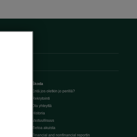
Škoda
Entä jos oletkin jo perillä?
Rekrytointi
Ota yhteyttä
Historia
Vastuullisuus
Tietoa akuista
Financial and nonfinancial reportin