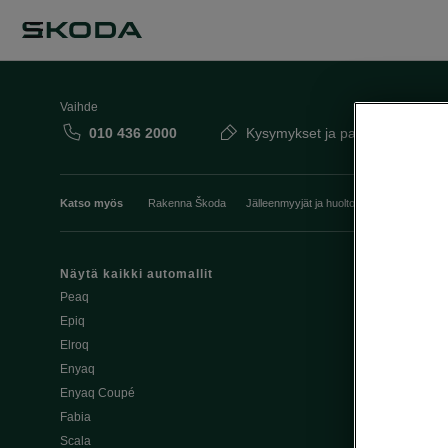
Vaihde
010 436 2000
Kysymykset ja palaute
Katso myös
Rakenna Škoda
Jälleenmyyjät ja huolto
Heti vapaat Šk
Näytä kaikki automallit
Edut
Peaq
Osta Škoda v
Epiq
Škoda Yksityi
Elroq
Škodan Vaku
Enyaq
Joustava
Enyaq Coupé
Škoda Huole
Fabia
Avustinjärjes
Scala
Yritysautot