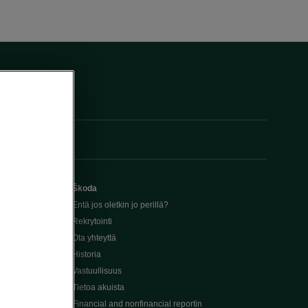
Škoda
Entä jos oletkin jo perillä?
Rekrytointi
Ota yhteyttä
Historia
Vastuullisuus
Tietoa akuista
Financial and nonfinancial reportin