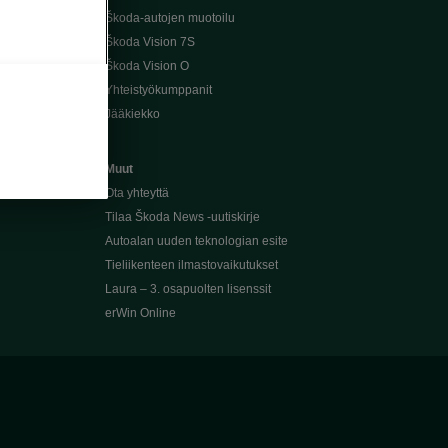
Škoda-autojen muotoilu
Škoda Vision 7S
Škoda Vision O
Yhteistyökumppanit
Jääkiekko
Muut
Ota yhteyttä
Tilaa Škoda News -uutiskirje
Autoalan uuden teknologian esite
Tieliikenteen ilmastovaikutukset
Laura – 3. osapuolten lisenssit
erWin Online