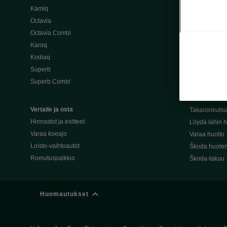
Kamiq
Škoda 4×4 -ma
Octavia
Škoda-katuma
Octavia Combi
Karoq
Palvelut omis
Kodiaq
Miksi merkki
Superb
Alkuperäiset
Superb Combi
Alkuperäiset 
Škodan Reilu
Vertaile ja osta
Takaisinkuts
Hinnastot ja esitteet
Löydä lähin h
Varaa koeajo
Varaa huolto
Loisto-vaihtoautot
Škoda huolen
Romutuspalkkio
Škoda-takuu
Huomautukset