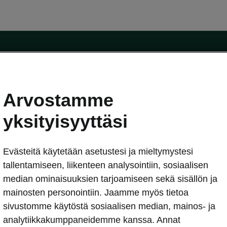
Arvostamme
oda-mallit
Käyttöohjeet
Škoda Shop
yksityisyyttäsi
Käyttöohjeet
Evästeitä käytetään asetustesi ja mieltymystesi
erkossa
Avustinjärjestelmät
sleasing
tallentamiseen, liikenteen analysointiin, sosiaalisen
utus
median ominaisuuksien tarjoamiseen sekä sisällön ja
Sähköautot ja hybridit
Sähköautot ja hybridit
mainosten personointiin. Jaamme myös tietoa
npitosopimus
Ladattavat hybridit
sivustomme käytöstä sosiaalisen median, mainos- ja
telmät
Vinkkejä sähköautoiluun
analytiikkakumppaneidemme kanssa. Annat