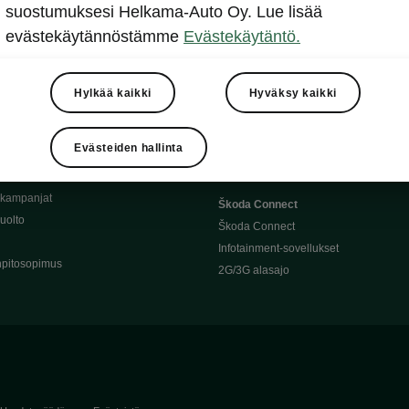
Täyssähköauton huoltaminen
suostumuksesi Helkama-Auto Oy. Lue lisää
llit
Ajoakku ja turvallisuus
evästekäytännöstämme
Evästekäytäntö.
asturimallit
Ohjelmiston päivitys
Julkinen lataus
tajalle
Kotilataus
Hylkää kaikki
Hyväksy kaikki
huoltoon?
Latauspisteet kartalla
 Škoda-varaosat
Latausaikalaskuri
Evästeiden hallinta
Škoda-moottoriöljyt
Toimintamatkalaskuri
ukampanjat
Škoda Connect
uolto
Škoda Connect
Infotainment-sovellukset
pitosopimus
2G/3G alasajo