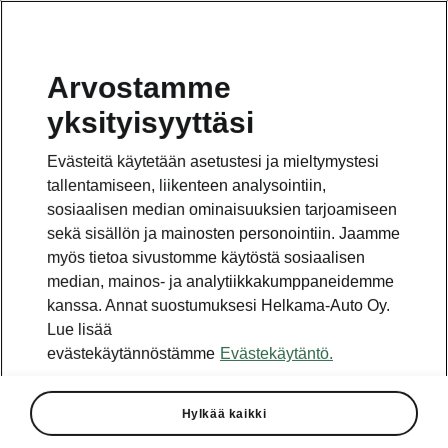
Arvostamme
yksityisyyttäsi
Tämä sivu on pääsivun alasivu. Napsauta painiketta
päästäksesi takaisin pääsivulle.
Evästeitä käytetään asetustesi ja mieltymystesi
tallentamiseen, liikenteen analysointiin,
Takaisin pääsivulle
sosiaalisen median ominaisuuksien tarjoamiseen
sekä sisällön ja mainosten personointiin. Jaamme
myös tietoa sivustomme käytöstä sosiaalisen
median, mainos- ja analytiikkakumppaneidemme
kanssa. Annat suostumuksesi Helkama-Auto Oy.
Lue lisää
evästekäytännöstämme
Evästekäytäntö.
Hylkää kaikki