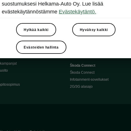
Täyssähköauton huoltaminen
suostumuksesi Helkama-Auto Oy. Lue lisää
llit
Ajoakku ja turvallisuus
evästekäytännöstämme
Evästekäytäntö.
asturimallit
Ohjelmiston päivitys
Julkinen lataus
tajalle
Kotilataus
Hylkää kaikki
Hyväksy kaikki
huoltoon?
Latauspisteet kartalla
 Škoda-varaosat
Latausaikalaskuri
Evästeiden hallinta
Škoda-moottoriöljyt
Toimintamatkalaskuri
ukampanjat
Škoda Connect
uolto
Škoda Connect
Infotainment-sovellukset
pitosopimus
2G/3G alasajo