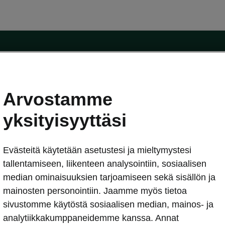
Arvostamme
oda-mallit
Käyttöohjeet
Škoda Shop
yksityisyyttäsi
Käyttöohjeet
Evästeitä käytetään asetustesi ja mieltymystesi
erkossa
Avustinjärjestelmät
sleasing
tallentamiseen, liikenteen analysointiin, sosiaalisen
utus
median ominaisuuksien tarjoamiseen sekä sisällön ja
Sähköautot ja hybridit
Sähköautot ja hybridit
mainosten personointiin. Jaamme myös tietoa
npitosopimus
Ladattavat hybridit
sivustomme käytöstä sosiaalisen median, mainos- ja
telmät
Vinkkejä sähköautoiluun
analytiikkakumppaneidemme kanssa. Annat