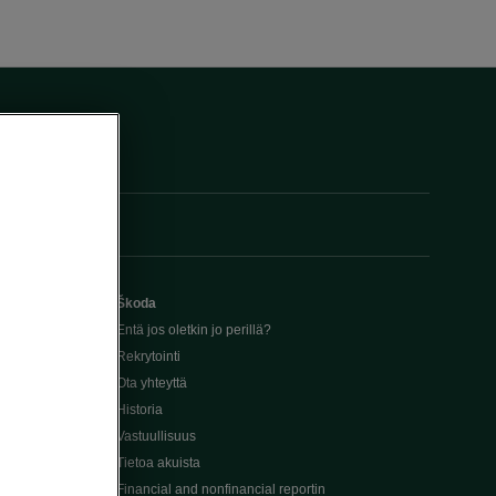
Škoda
Entä jos oletkin jo perillä?
Rekrytointi
Ota yhteyttä
Historia
Vastuullisuus
Tietoa akuista
Financial and nonfinancial reportin