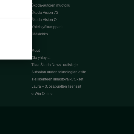
Škoda-autojen muotoilu
Škoda Vision 7S
Škoda Vision O
Yhteistyökumppanit
Jääkiekko
Muut
Ota yhteyttä
Tilaa Škoda News -uutiskirje
Autoalan uuden teknologian esite
Tieliikenteen ilmastovaikutukset
Laura – 3. osapuolten lisenssit
erWin Online