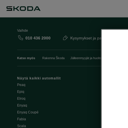
Vaihde
010 436 2000
Kysymykset ja palaute
Katso myös
Rakenna Škoda
Jälleenmyyjät ja huolto
Heti vapaat Šk
Näytä kaikki automallit
Edut
Peaq
Osta Škoda v
Epiq
Škoda Yksityi
Elroq
Škodan Vaku
Enyaq
Joustava
Enyaq Coupé
Škoda Huole
Fabia
Avustinjärjes
Scala
Yritysautot