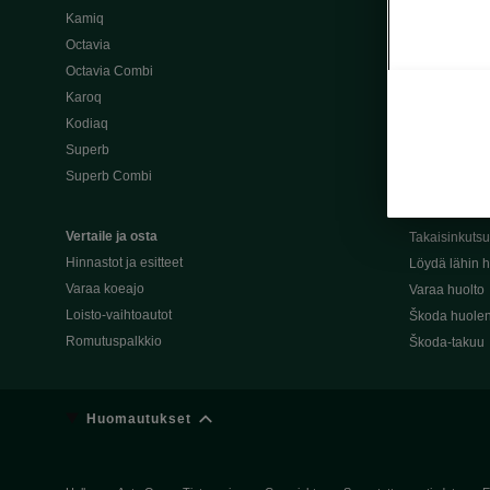
Kamiq
Škoda 4×4 -ma
Octavia
Škoda-katuma
Octavia Combi
Karoq
Palvelut omis
Kodiaq
Miksi merkki
Superb
Alkuperäiset
Superb Combi
Alkuperäiset 
Škodan Reilu
Vertaile ja osta
Takaisinkuts
Hinnastot ja esitteet
Löydä lähin h
Varaa koeajo
Varaa huolto
Loisto-vaihtoautot
Škoda huolen
Romutuspalkkio
Škoda-takuu
Huomautukset