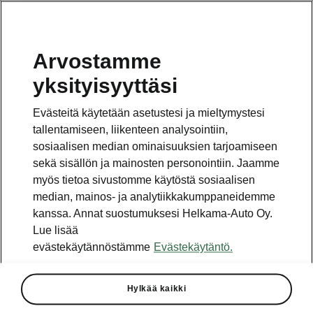
Arvostamme
Vaihde
yksityisyyttäsi
010 436 2000
Evästeitä käytetään asetustesi ja mieltymystesi
Kysymykset ja palaute
tallentamiseen, liikenteen analysointiin,
sosiaalisen median ominaisuuksien tarjoamiseen
sekä sisällön ja mainosten personointiin. Jaamme
myös tietoa sivustomme käytöstä sosiaalisen
median, mainos- ja analytiikkakumppaneidemme
kanssa. Annat suostumuksesi Helkama-Auto Oy.
Katso myös
Lue lisää
Rakenna Škoda
evästekäytännöstämme
Evästekäytäntö.
Jälleenmyyjät ja huolto
Hylkää kaikki
Heti vapaat Škoda-mallit