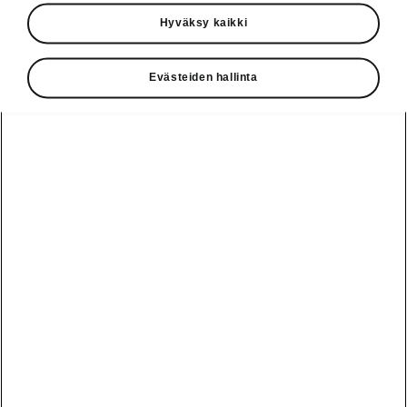
Käyttöohjeet
Hyväksy kaikki
Škoda Shop
Evästeiden hallinta
Edut
Käyttöohjeet
Osta Škoda
Avustinjärjestelmät
Näytä
Škoda
verkossa
kaikki
automallit
Entä jos oletkin
Škoda
jo perillä?
Yksityisleasing
Sähköautot ja
Peaq
hybridit
Rekrytointi
Škodan
Epiq
Vakuutus
Sähköautot ja
Ota yhteyttä
hybridit
Elroq
Joustava
Historia
Ladattavat
Enyaq
Škoda
hybridit
Huolenpitosopimus
Vastuullisuus
Enyaq Coupé
Vinkkejä
Avustinjärjestelmät
Tietoa akuista