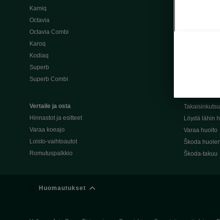
Kamiq
Škoda 4×4 -ma
Octavia
Škoda-katuma
Octavia Combi
Karoq
Palvelut omis
Kodiaq
Miksi merkki
Superb
Alkuperäiset
Superb Combi
Alkuperäiset 
Škodan Reilu
Vertaile ja osta
Takaisinkuts
Hinnastot ja esitteet
Löydä lähin h
Varaa koeajo
Varaa huolto
Loisto-vaihtoautot
Škoda huolen
Romutuspalkkio
Škoda-takuu
Huomautukset