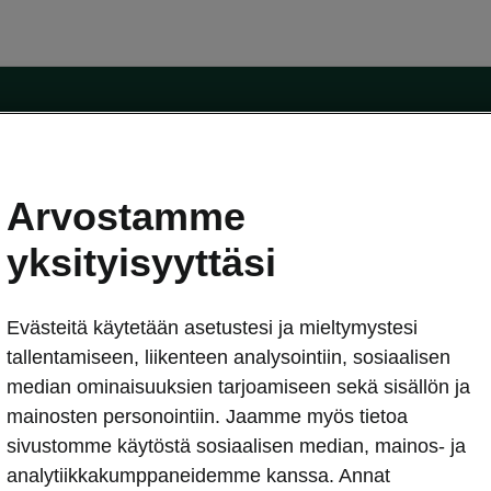
Arvostamme
oda-mallit
Käyttöohjeet
Škoda Shop
yksityisyyttäsi
Käyttöohjeet
Evästeitä käytetään asetustesi ja mieltymystesi
erkossa
Avustinjärjestelmät
sleasing
tallentamiseen, liikenteen analysointiin, sosiaalisen
utus
median ominaisuuksien tarjoamiseen sekä sisällön ja
Sähköautot ja hybridit
Sähköautot ja hybridit
mainosten personointiin. Jaamme myös tietoa
npitosopimus
Ladattavat hybridit
sivustomme käytöstä sosiaalisen median, mainos- ja
telmät
Vinkkejä sähköautoiluun
analytiikkakumppaneidemme kanssa. Annat