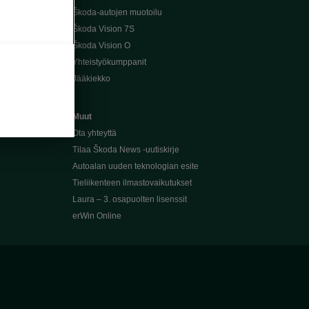
Škoda-autojen muotoilu
Škoda Vision 7S
Škoda Vision O
Yhteistyökumppanit
Jääkiekko
Muut
Ota yhteyttä
Tilaa Škoda News -uutiskirje
Autoalan uuden teknologian esite
Tieliikenteen ilmastovaikutukset
Laura – 3. osapuolten lisenssit
erWin Online