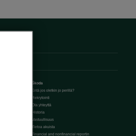
Škoda
Entä jos oletkin jo perillä?
Rekrytointi
Ota yhteyttä
Historia
Vastuullisuus
Tietoa akuista
Financial and nonfinancial reportin