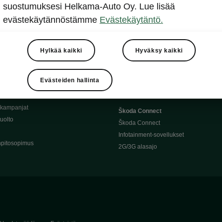
Täyssähköauton huoltaminen
suostumuksesi Helkama-Auto Oy. Lue lisää
llit
Ajoakku ja turvallisuus
evästekäytännöstämme
Evästekäytäntö.
asturimallit
Ohjelmiston päivitys
Julkinen lataus
tajalle
Kotilataus
Hylkää kaikki
Hyväksy kaikki
huoltoon?
Latauspisteet kartalla
 Škoda-varaosat
Latausaikalaskuri
Evästeiden hallinta
Škoda-moottoriöljyt
Toimintamatkalaskuri
ukampanjat
Škoda Connect
uolto
Škoda Connect
Infotainment-sovellukset
pitosopimus
2G/3G alasajo