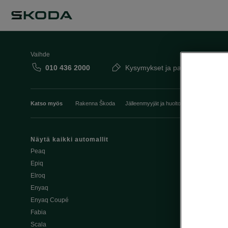
Vaihde
010 436 2000
Kysymykset ja palaute
Katso myös
Rakenna Škoda
Jälleenmyyjät ja huolto
Heti vapaat Šk
Näytä kaikki automallit
Edut
Peaq
Osta Škoda v
Epiq
Škoda Yksityi
Elroq
Škodan Vaku
Enyaq
Joustava
Enyaq Coupé
Škoda Huole
Fabia
Avustinjärjes
Scala
Yritysautot