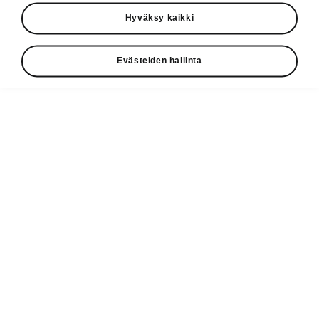
Käyttöohjeet
Hyväksy kaikki
Škoda Shop
Evästeiden hallinta
Edut
Käyttöohjeet
Osta Škoda
Avustinjärjestelmät
Näytä
Škoda
verkossa
kaikki
automallit
Entä jos oletkin
Škoda
jo perillä?
Yksityisleasing
Sähköautot ja
Peaq
hybridit
Rekrytointi
Škodan
Epiq
Vakuutus
Sähköautot ja
Ota yhteyttä
hybridit
Elroq
Joustava
Historia
Ladattavat
Enyaq
Škoda
hybridit
Huolenpitosopimus
Vastuullisuus
Enyaq Coupé
Vinkkejä
Avustinjärjestelmät
Tietoa akuista