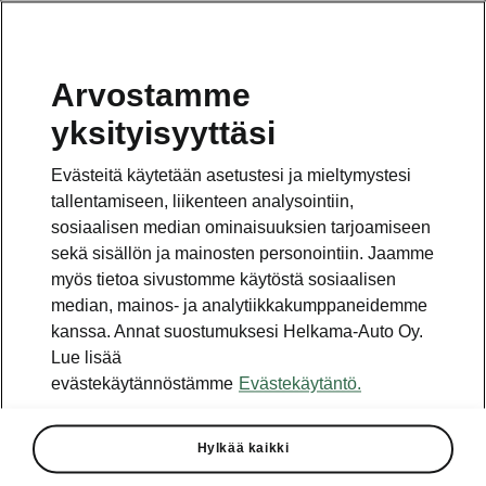
Arvostamme
Vaihde
yksityisyyttäsi
010 436 2000
Evästeitä käytetään asetustesi ja mieltymystesi
Kysymykset ja palaute
tallentamiseen, liikenteen analysointiin,
sosiaalisen median ominaisuuksien tarjoamiseen
sekä sisällön ja mainosten personointiin. Jaamme
myös tietoa sivustomme käytöstä sosiaalisen
median, mainos- ja analytiikkakumppaneidemme
kanssa. Annat suostumuksesi Helkama-Auto Oy.
Katso myös
Lue lisää
Rakenna Škoda
evästekäytännöstämme
Evästekäytäntö.
Jälleenmyyjät ja huolto
Hylkää kaikki
Heti vapaat Škoda-mallit