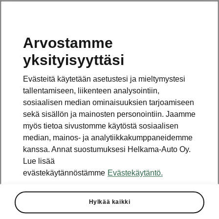
Arvostamme
Vaihde
yksityisyyttäsi
010 436 2000
Evästeitä käytetään asetustesi ja mieltymystesi
Kysymykset ja palaute
tallentamiseen, liikenteen analysointiin,
sosiaalisen median ominaisuuksien tarjoamiseen
sekä sisällön ja mainosten personointiin. Jaamme
myös tietoa sivustomme käytöstä sosiaalisen
median, mainos- ja analytiikkakumppaneidemme
kanssa. Annat suostumuksesi Helkama-Auto Oy.
Katso myös
Lue lisää
Rakenna Škoda
evästekäytännöstämme
Evästekäytäntö.
Jälleenmyyjät ja huolto
Hylkää kaikki
Heti vapaat Škoda-mallit