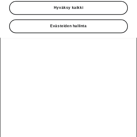
Käyttöohjeet
Hyväksy kaikki
Škoda Shop
Evästeiden hallinta
Edut
Käyttöohjeet
Osta Škoda
Avustinjärjestelmät
Näytä
Škoda
verkossa
kaikki
automallit
Entä jos oletkin
Škoda
jo perillä?
Yksityisleasing
Sähköautot ja
Peaq
hybridit
Rekrytointi
Škodan
Epiq
Vakuutus
Sähköautot ja
Ota yhteyttä
hybridit
Elroq
Joustava
Historia
Ladattavat
Enyaq
Škoda
hybridit
Huolenpitosopimus
Vastuullisuus
Enyaq Coupé
Vinkkejä
Avustinjärjestelmät
Tietoa akuista