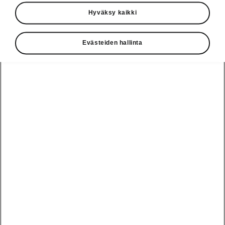
Käyttöohjeet
Hyväksy kaikki
Škoda Shop
Evästeiden hallinta
Edut
Käyttöohjeet
Osta Škoda
Avustinjärjestelmät
Näytä
Škoda
verkossa
kaikki
automallit
Entä jos oletkin
Škoda
jo perillä?
Yksityisleasing
Sähköautot ja
Peaq
hybridit
Rekrytointi
Škodan
Epiq
Vakuutus
Sähköautot ja
Ota yhteyttä
hybridit
Elroq
Joustava
Historia
Ladattavat
Enyaq
Škoda
hybridit
Huolenpitosopimus
Vastuullisuus
Enyaq Coupé
Vinkkejä
Avustinjärjestelmät
Tietoa akuista