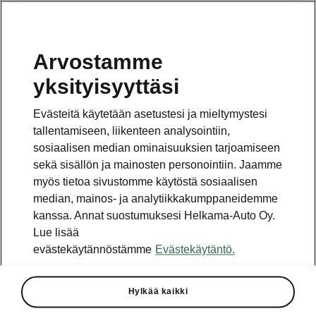
Arvostamme
Vaihde
yksityisyyttäsi
010 436 2000
Evästeitä käytetään asetustesi ja mieltymystesi
Kysymykset ja palaute
tallentamiseen, liikenteen analysointiin,
sosiaalisen median ominaisuuksien tarjoamiseen
sekä sisällön ja mainosten personointiin. Jaamme
myös tietoa sivustomme käytöstä sosiaalisen
median, mainos- ja analytiikkakumppaneidemme
kanssa. Annat suostumuksesi Helkama-Auto Oy.
Katso myös
Lue lisää
Rakenna Škoda
evästekäytännöstämme
Evästekäytäntö.
Jälleenmyyjät ja huolto
Hylkää kaikki
Heti vapaat Škoda-mallit