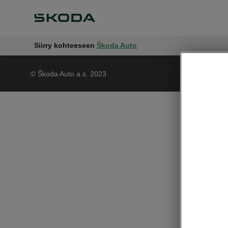
Siirry kohteeseen
Škoda Auto
© Škoda Auto a.s. 2023