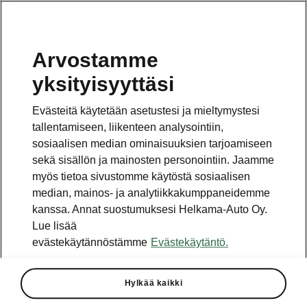
Arvostamme
yksityisyyttäsi
Tämä sivu on pääsivun alasivu. Napsauta painiketta
päästäksesi takaisin pääsivulle.
Evästeitä käytetään asetustesi ja mieltymystesi
tallentamiseen, liikenteen analysointiin,
Takaisin pääsivulle
sosiaalisen median ominaisuuksien tarjoamiseen
sekä sisällön ja mainosten personointiin. Jaamme
myös tietoa sivustomme käytöstä sosiaalisen
median, mainos- ja analytiikkakumppaneidemme
kanssa. Annat suostumuksesi Helkama-Auto Oy.
Lue lisää
evästekäytännöstämme
Evästekäytäntö.
Transport-varustepaketti
Hylkää kaikki