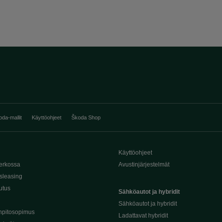
oda-mallit
Käyttöohjeet
Škoda Shop
Käyttöohjeet
erkossa
Avustinjärjestelmät
sleasing
utus
Sähköautot ja hybridit
Sähköautot ja hybridit
npitosopimus
Ladattavat hybridit