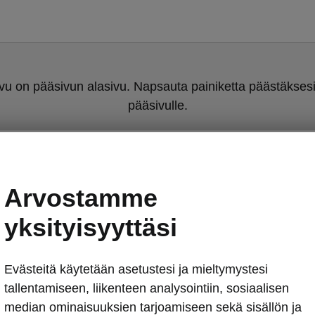
u on pääsivun alasivu. Napsauta painiketta päästäksesi
pääsivulle.
Takaisin pääsivulle
Arvostamme
yksityisyyttäsi
Evästeitä käytetään asetustesi ja mieltymystesi
tallentamiseen, liikenteen analysointiin, sosiaalisen
Škoda Superbi
median ominaisuuksien tarjoamiseen sekä sisällön ja