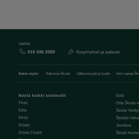
Vaihde
010 436 2000
Kysymykset ja palaute
Katso myös
Rakenna Škoda
Jälleenmyyjät ja huolto
Heti vapaat Šk
Näytä kaikki automallit
Edut
Peaq
Osta Škoda v
Epiq
Škoda Yksityi
Elroq
Škodan Vaku
Enyaq
Joustava
Enyaq Coupé
Škoda Huole