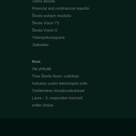
Tietoa akuista
Financial and nonfinancial reportin
Škoda-autojen muotoilu
Škoda Vision 7S
Škoda Vision O
Yhteistyökumppanit
Jääkiekko
Muut
Ota yhteyttä
Tilaa Škoda News -uutiskirje
Autoalan uuden teknologian esite
Tieliikenteen ilmastovaikutukset
Laura – 3. osapuolten lisenssit
erWin Online