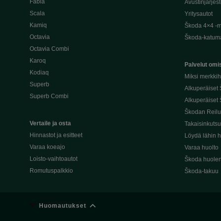
Fabia
Avustinjärjes
Scala
Yritysautot
Kamiq
Škoda 4×4 -ma
Octavia
Škoda-katuma
Octavia Combi
Karoq
Palvelut omis
Kodiaq
Miksi merkki
Superb
Alkuperäiset
Superb Combi
Alkuperäiset 
Škodan Reilu
Vertaile ja osta
Takaisinkuts
Hinnastot ja esitteet
Löydä lähin h
Varaa koeajo
Varaa huolto
Loisto-vaihtoautot
Škoda huolen
Romutuspalkkio
Škoda-takuu
Huomautukset