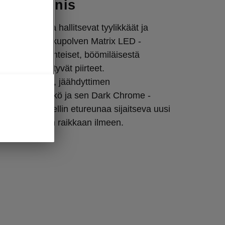
avan kaunis
sta muotoilua hallitsevat tyylikkäät ja
 sekä toisen sukupolven Matrix LED -
sa näkyvät perinteiset, böömiläisestä
taidosta periytyvät piirteet.
n etupuskuri, jäähdyttimen
ainen säleikkö ja sen Dark Chrome -
skellä konepellin etureunaa sijaitseva uusi
vat Superbiin raikkaan ilmeen.