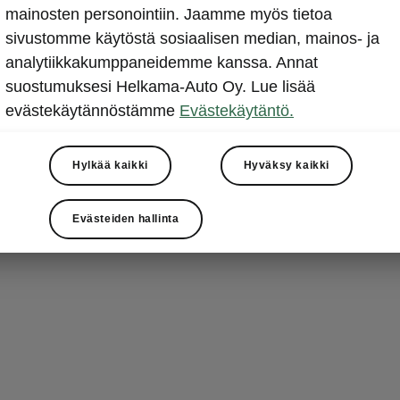
Ihastutt
mainosten personointiin. Jaamme myös tietoa
sivustomme käytöstä sosiaalisen median, mainos- ja
Superbin kauni
analytiikkakumppaneidemme kanssa. Annat
selkeät linjat
suostumuksesi Helkama-Auto Oy. Lue lisää
ajovalot, jois
evästekäytännöstämme
Evästekäytäntö.
kristallinhionta
Vahvamuotoine
Hylkää kaikki
Hyväksy kaikki
kahdeksankulm
kehys, sekä ke
Škoda-logo luo
Evästeiden hallinta