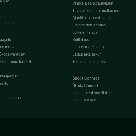
telmät
Vinkkejä sähköautoiluun
Täyssähköauton huoltaminen
llit
Ajoakku ja turvallisuus
asturimallit
Ohjelmiston päivitys
Julkinen lataus
tajalle
Kotilataus
huoltoon?
Latauspisteet kartalla
 Škoda-varaosat
Latausaikalaskuri
Škoda-moottoriöljyt
Toimintamatkalaskuri
ukampanjat
Škoda Connect
uolto
Škoda Connect
Infotainment-sovellukset
pitosopimus
2G/3G alasajo