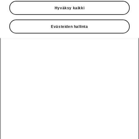
Hyväksy kaikki
Evästeiden hallinta
Škoda Peaqin älykäs tekniikka
Upotetut ovenkahvat
Koe muotoilun ja toimivuuden täydellinen
sulauma. Peaq-mallissa on upotetut
ovenkahvat, jotka
painautuvat
huomaamattomasti
piiloon lukituksen ja