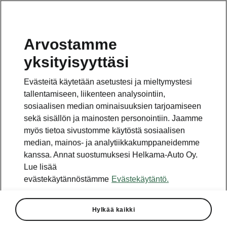
Arvostamme
yksityisyyttäsi
Tämä sivu on pääsivun alasivu. Napsauta painiketta
päästäksesi takaisin pääsivulle.
Evästeitä käytetään asetustesi ja mieltymystesi
tallentamiseen, liikenteen analysointiin,
Takaisin pääsivulle
sosiaalisen median ominaisuuksien tarjoamiseen
sekä sisällön ja mainosten personointiin. Jaamme
myös tietoa sivustomme käytöstä sosiaalisen
median, mainos- ja analytiikkakumppaneidemme
kanssa. Annat suostumuksesi Helkama-Auto Oy.
Lue lisää
evästekäytännöstämme
Evästekäytäntö.
Hylkää kaikki