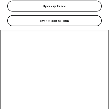
Auton mitat
Hyväksy kaikki
Evästeiden hallinta
Ulko- ja sisämitat, tavaratilan tilavuus.