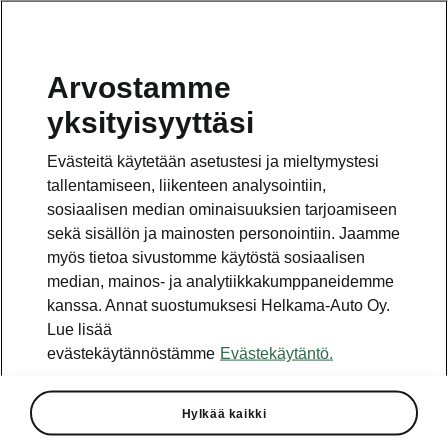
Arvostamme
yksityisyyttäsi
Tämä sivu on pääsivun alasivu. Napsauta painiketta
päästäksesi takaisin pääsivulle.
Evästeitä käytetään asetustesi ja mieltymystesi
tallentamiseen, liikenteen analysointiin,
Takaisin pääsivulle
sosiaalisen median ominaisuuksien tarjoamiseen
sekä sisällön ja mainosten personointiin. Jaamme
myös tietoa sivustomme käytöstä sosiaalisen
median, mainos- ja analytiikkakumppaneidemme
kanssa. Annat suostumuksesi Helkama-Auto Oy.
Lue lisää
evästekäytännöstämme
Evästekäytäntö.
Peaqin tekniset tiedot
Hylkää kaikki