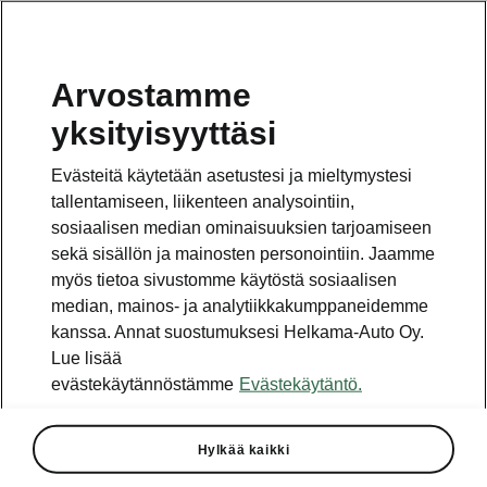
Arvostamme
yksityisyyttäsi
Tämä sivu on pääsivun alasivu. Napsauta painiketta
päästäksesi takaisin pääsivulle.
Evästeitä käytetään asetustesi ja mieltymystesi
tallentamiseen, liikenteen analysointiin,
Takaisin pääsivulle
sosiaalisen median ominaisuuksien tarjoamiseen
sekä sisällön ja mainosten personointiin. Jaamme
myös tietoa sivustomme käytöstä sosiaalisen
median, mainos- ja analytiikkakumppaneidemme
kanssa. Annat suostumuksesi Helkama-Auto Oy.
Lue lisää
evästekäytännöstämme
Evästekäytäntö.
Winter-varustepaketti
Hylkää kaikki