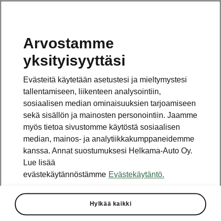
Arvostamme
yksityisyyttäsi
Tämä sivu on pääsivun alasivu. Napsauta painiketta
päästäksesi takaisin pääsivulle.
Evästeitä käytetään asetustesi ja mieltymystesi
tallentamiseen, liikenteen analysointiin,
Takaisin pääsivulle
sosiaalisen median ominaisuuksien tarjoamiseen
sekä sisällön ja mainosten personointiin. Jaamme
myös tietoa sivustomme käytöstä sosiaalisen
median, mainos- ja analytiikkakumppaneidemme
kanssa. Annat suostumuksesi Helkama-Auto Oy.
Lue lisää
evästekäytännöstämme
Evästekäytäntö.
Optic-varustepaketti
Hylkää kaikki