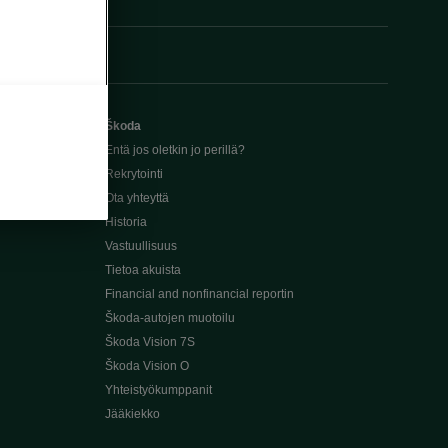
Škoda
Entä jos oletkin jo perillä?
Rekrytointi
Ota yhteyttä
Historia
Vastuullisuus
Tietoa akuista
Financial and nonfinancial reportin
Škoda-autojen muotoilu
Škoda Vision 7S
Škoda Vision O
Yhteistyökumppanit
Jääkiekko