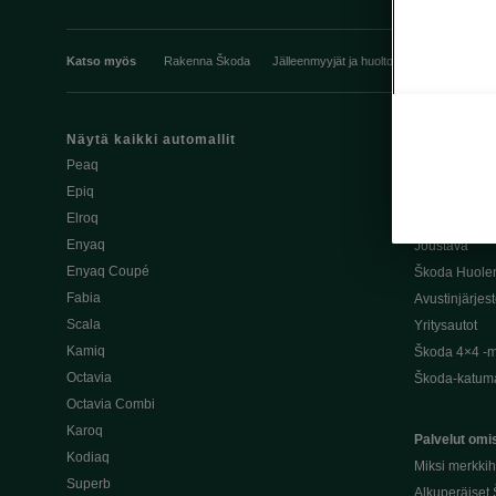
Katso myös
Rakenna Škoda
Jälleenmyyjät ja huolto
Heti vapaat Šk
Näytä kaikki automallit
Edut
Peaq
Osta Škoda v
Epiq
Škoda Yksityi
Elroq
Škodan Vaku
Enyaq
Joustava
Enyaq Coupé
Škoda Huole
Fabia
Avustinjärjes
Scala
Yritysautot
Kamiq
Škoda 4×4 -ma
Octavia
Škoda-katuma
Octavia Combi
Karoq
Palvelut omis
Kodiaq
Miksi merkki
Superb
Alkuperäiset