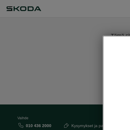
Tämä siv
Vaihde
010 436 2000
Kysymykset ja palaute