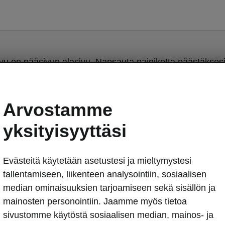
u on pääsivun alasivu. Napsauta painiketta päästäksesi
pääsivulle.
Arvostamme
Takaisin pääsivulle
yksityisyyttäsi
Evästeitä käytetään asetustesi ja mieltymystesi
tallentamiseen, liikenteen analysointiin, sosiaalisen
median ominaisuuksien tarjoamiseen sekä sisällön ja
mainosten personointiin. Jaamme myös tietoa
sivustomme käytöstä sosiaalisen median, mainos- ja