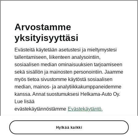
Arvostamme
yksityisyyttäsi
This page is a supplementary page of the opening page.
Click the button to get back.
Evästeitä käytetään asetustesi ja mieltymystesi
tallentamiseen, liikenteen analysointiin,
Get back to the opening page.
sosiaalisen median ominaisuuksien tarjoamiseen
sekä sisällön ja mainosten personointiin. Jaamme
myös tietoa sivustomme käytöstä sosiaalisen
median, mainos- ja analytiikkakumppaneidemme
kanssa. Annat suostumuksesi Helkama-Auto Oy.
Lue lisää
evästekäytännöstämme
Evästekäytäntö.
Light & View
Hylkää kaikki