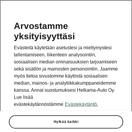
Arvostamme
yksityisyyttäsi
Tämä sivu on pääsivun alasivu. Napsauta painiketta
päästäksesi takaisin pääsivulle.
Evästeitä käytetään asetustesi ja mieltymystesi
tallentamiseen, liikenteen analysointiin,
Takaisin pääsivulle
sosiaalisen median ominaisuuksien tarjoamiseen
sekä sisällön ja mainosten personointiin. Jaamme
myös tietoa sivustomme käytöstä sosiaalisen
median, mainos- ja analytiikkakumppaneidemme
kanssa. Annat suostumuksesi Helkama-Auto Oy.
Lue lisää
evästekäytännöstämme
Evästekäytäntö.
Hylkää kaikki