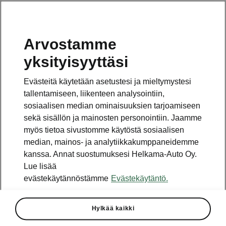
Arvostamme
Vaihde
yksityisyyttäsi
010 436 2000
Evästeitä käytetään asetustesi ja mieltymystesi
Kysymykset ja palaute
tallentamiseen, liikenteen analysointiin,
sosiaalisen median ominaisuuksien tarjoamiseen
sekä sisällön ja mainosten personointiin. Jaamme
myös tietoa sivustomme käytöstä sosiaalisen
median, mainos- ja analytiikkakumppaneidemme
kanssa. Annat suostumuksesi Helkama-Auto Oy.
Katso myös
Lue lisää
Rakenna Škoda
evästekäytännöstämme
Evästekäytäntö.
Jälleenmyyjät ja huolto
Hylkää kaikki
Heti vapaat Škoda-mallit