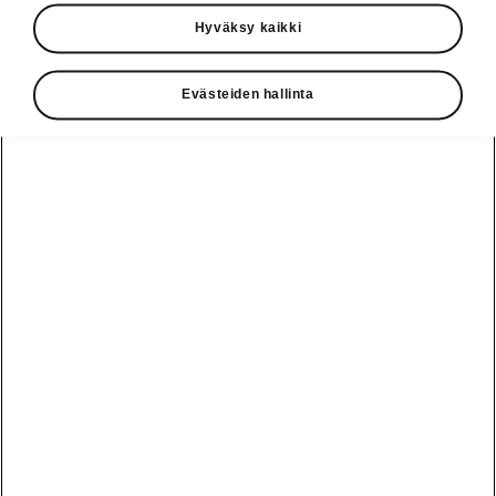
Käyttöohjeet
Hyväksy kaikki
Škoda Shop
Evästeiden hallinta
Edut
Käyttöohjeet
Osta Škoda
Avustinjärjestelmät
Näytä
Škoda
verkossa
kaikki
automallit
Entä jos oletkin
Škoda
jo perillä?
Yksityisleasing
Sähköautot ja
Peaq
hybridit
Rekrytointi
Škodan
Epiq
Vakuutus
Sähköautot ja
Ota yhteyttä
hybridit
Elroq
Joustava
Historia
Ladattavat
Enyaq
Škoda
hybridit
Huolenpitosopimus
Vastuullisuus
Enyaq Coupé
Vinkkejä
Avustinjärjestelmät
Tietoa akuista