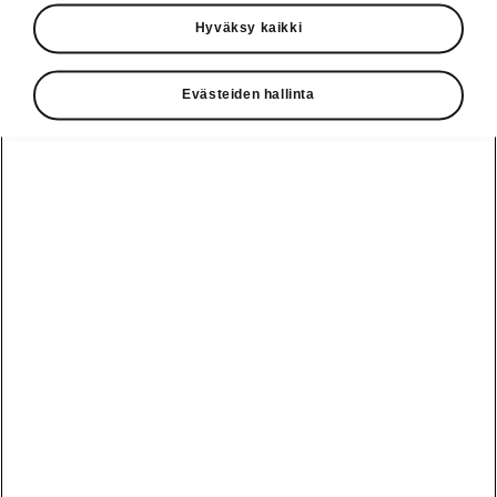
Käyttöohjeet
Hyväksy kaikki
Škoda Shop
Evästeiden hallinta
Edut
Käyttöohjeet
Osta Škoda
Avustinjärjestelmät
Näytä
Škoda
verkossa
kaikki
automallit
Entä jos oletkin
Škoda
jo perillä?
Yksityisleasing
Sähköautot ja
Peaq
hybridit
Rekrytointi
Škodan
Epiq
Vakuutus
Sähköautot ja
Ota yhteyttä
hybridit
Elroq
Joustava
Historia
Ladattavat
Enyaq
Škoda
hybridit
Huolenpitosopimus
Vastuullisuus
Enyaq Coupé
Vinkkejä
Avustinjärjestelmät
Tietoa akuista