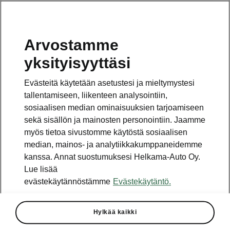
Arvostamme
Vaihde
yksityisyyttäsi
010 436 2000
Evästeitä käytetään asetustesi ja mieltymystesi
Kysymykset ja palaute
tallentamiseen, liikenteen analysointiin,
sosiaalisen median ominaisuuksien tarjoamiseen
sekä sisällön ja mainosten personointiin. Jaamme
myös tietoa sivustomme käytöstä sosiaalisen
median, mainos- ja analytiikkakumppaneidemme
kanssa. Annat suostumuksesi Helkama-Auto Oy.
Katso myös
Lue lisää
Rakenna Škoda
evästekäytännöstämme
Evästekäytäntö.
Jälleenmyyjät ja huolto
Hylkää kaikki
Heti vapaat Škoda-mallit