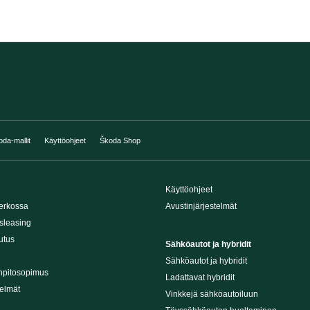
oda-mallit
Käyttöohjeet
Škoda Shop
Käyttöohjeet
erkossa
Avustinjärjestelmät
sleasing
utus
Sähköautot ja hybridit
Sähköautot ja hybridit
npitosopimus
Ladattavat hybridit
telmät
Vinkkejä sähköautoiluun