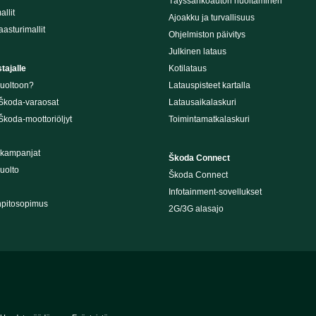
Täyssähköauton huoltaminen
llit
Ajoakku ja turvallisuus
asturimallit
Ohjelmiston päivitys
Julkinen lataus
tajalle
Kotilataus
huoltoon?
Latauspisteet kartalla
 Škoda-varaosat
Latausaikalaskuri
Škoda-moottoriöljyt
Toimintamatkalaskuri
ukampanjat
Škoda Connect
uolto
Škoda Connect
Infotainment-sovellukset
pitosopimus
2G/3G alasajo