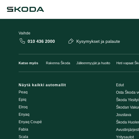
Vaihde
010 436 2000
Kysymykset ja palaute
Katso myös
Rakenna Škoda
Jälleenmyyjät ja huolto
Heti vapaat Šk
Näytä kaikki automallit
Edut
Peaq
Osta Škoda v
Epiq
Škoda Yksityi
Elroq
Škodan Vaku
Enyaq
Joustava
Enyaq Coupé
Škoda Huole
Fabia
Avustinjärjes
Scala
Yritysautot