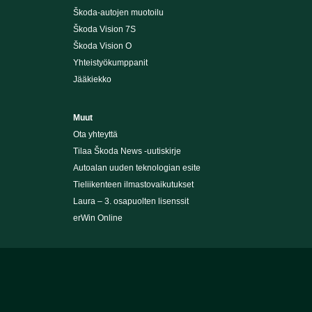
Škoda-autojen muotoilu
Škoda Vision 7S
Škoda Vision O
Yhteistyökumppanit
Jääkiekko
Muut
Ota yhteyttä
Tilaa Škoda News -uutiskirje
Autoalan uuden teknologian esite
Tieliikenteen ilmastovaikutukset
Laura – 3. osapuolten lisenssit
erWin Online