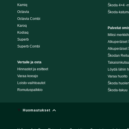
Kamiq
Škoda 4×4 -ma
Octavia
Škoda-katuma
Octavia Combi
Karoq
Palvelut omis
Kodiaq
Miksi merkki
Superb
Alkuperäiset
Superb Combi
Alkuperäiset 
Škodan Reilu
Vertaile ja osta
Takaisinkuts
Hinnastot ja esitteet
Löydä lähin h
Varaa koeajo
Varaa huolto
Loisto-vaihtoautot
Škoda huolen
Romutuspalkkio
Škoda-takuu
Huomautukset