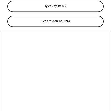
Käyttöohjeet
Hyväksy kaikki
Škoda Shop
Evästeiden hallinta
Edut
Käyttöohjeet
Osta Škoda
Avustinjärjestelmät
Näytä
Škoda
verkossa
kaikki
automallit
Entä jos oletkin
Škoda
jo perillä?
Yksityisleasing
Sähköautot ja
Peaq
hybridit
Rekrytointi
Škodan
Epiq
Vakuutus
Sähköautot ja
Ota yhteyttä
hybridit
Elroq
Joustava
Historia
Ladattavat
Enyaq
Škoda
hybridit
Huolenpitosopimus
Vastuullisuus
Enyaq Coupé
Vinkkejä
Avustinjärjestelmät
Tietoa akuista