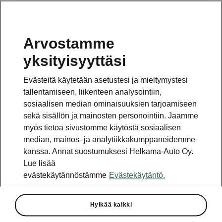
Arvostamme
Vaihde
yksityisyyttäsi
010 436 2000
Evästeitä käytetään asetustesi ja mieltymystesi
Kysymykset ja palaute
tallentamiseen, liikenteen analysointiin,
sosiaalisen median ominaisuuksien tarjoamiseen
sekä sisällön ja mainosten personointiin. Jaamme
myös tietoa sivustomme käytöstä sosiaalisen
median, mainos- ja analytiikkakumppaneidemme
kanssa. Annat suostumuksesi Helkama-Auto Oy.
Katso myös
Lue lisää
Rakenna Škoda
evästekäytännöstämme
Evästekäytäntö.
Jälleenmyyjät ja huolto
Hylkää kaikki
Heti vapaat Škoda-mallit