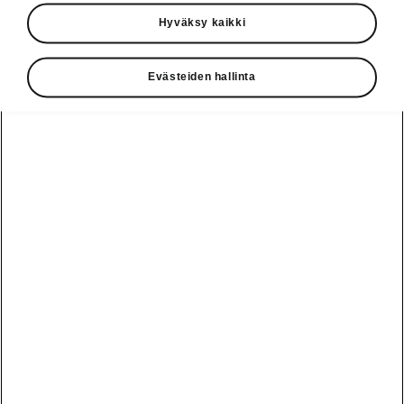
Käyttöohjeet
Hyväksy kaikki
Škoda Shop
Evästeiden hallinta
Edut
Käyttöohjeet
Osta Škoda
Avustinjärjestelmät
Näytä
Škoda
verkossa
kaikki
automallit
Entä jos oletkin
Škoda
jo perillä?
Yksityisleasing
Sähköautot ja
Peaq
hybridit
Rekrytointi
Škodan
Epiq
Vakuutus
Sähköautot ja
Ota yhteyttä
hybridit
Elroq
Joustava
Historia
Ladattavat
Enyaq
Škoda
hybridit
Huolenpitosopimus
Vastuullisuus
Enyaq Coupé
Vinkkejä
Avustinjärjestelmät
Tietoa akuista