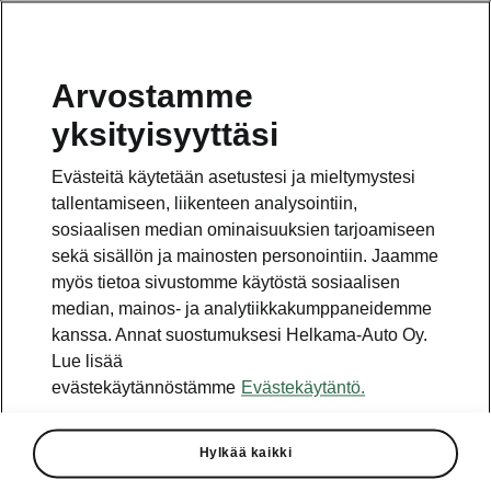
Arvostamme
Vaihde
yksityisyyttäsi
010 436 2000
Evästeitä käytetään asetustesi ja mieltymystesi
Kysymykset ja palaute
tallentamiseen, liikenteen analysointiin,
sosiaalisen median ominaisuuksien tarjoamiseen
sekä sisällön ja mainosten personointiin. Jaamme
myös tietoa sivustomme käytöstä sosiaalisen
median, mainos- ja analytiikkakumppaneidemme
kanssa. Annat suostumuksesi Helkama-Auto Oy.
Katso myös
Lue lisää
Rakenna Škoda
evästekäytännöstämme
Evästekäytäntö.
Jälleenmyyjät ja huolto
Hylkää kaikki
Heti vapaat Škoda-mallit