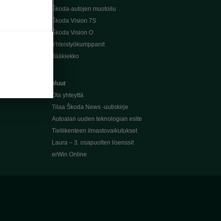
Škoda-autojen muotoilu
Škoda Vision 7S
Škoda Vision O
Yhteistyökumppanit
Jääkiekko
Muut
Ota yhteyttä
Tilaa Škoda News -uutiskirje
Autoalan uuden teknologian esite
Tieliikenteen ilmastovaikutukset
Laura – 3. osapuolten lisenssit
erWin Online