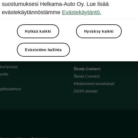
Täyssähköauton huoltaminen
suostumuksesi Helkama-Auto Oy. Lue lisää
llit
Ajoakku ja turvallisuus
evästekäytännöstämme
Evästekäytäntö.
asturimallit
Ohjelmiston päivitys
Julkinen lataus
tajalle
Kotilataus
Hylkää kaikki
Hyväksy kaikki
huoltoon?
Latauspisteet kartalla
 Škoda-varaosat
Latausaikalaskuri
Evästeiden hallinta
Škoda-moottoriöljyt
Toimintamatkalaskuri
ukampanjat
Škoda Connect
uolto
Škoda Connect
Infotainment-sovellukset
pitosopimus
2G/3G alasajo