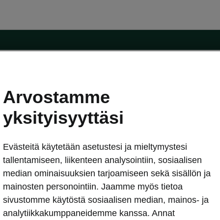
Arvostamme
oda-mallit
Käyttöohjeet
Škoda Shop
yksityisyyttäsi
Käyttöohjeet
Evästeitä käytetään asetustesi ja mieltymystesi
erkossa
Avustinjärjestelmät
sleasing
tallentamiseen, liikenteen analysointiin, sosiaalisen
utus
median ominaisuuksien tarjoamiseen sekä sisällön ja
Sähköautot ja hybridit
Sähköautot ja hybridit
mainosten personointiin. Jaamme myös tietoa
npitosopimus
Ladattavat hybridit
sivustomme käytöstä sosiaalisen median, mainos- ja
telmät
Vinkkejä sähköautoiluun
analytiikkakumppaneidemme kanssa. Annat