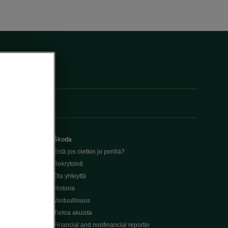
Škoda
Entä jos oletkin jo perillä?
Rekrytointi
Ota yhteyttä
Historia
Vastuullisuus
Tietoa akuista
Financial and nonfinancial reportin