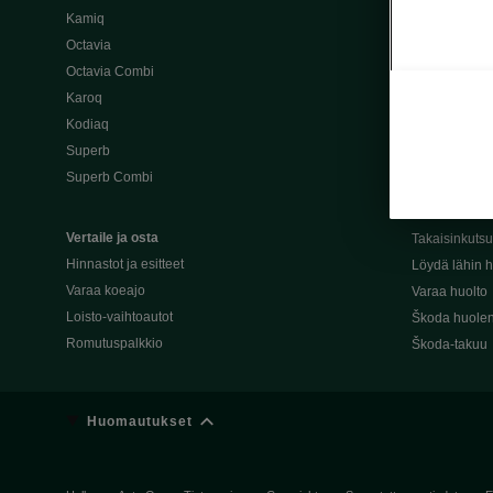
Kamiq
Škoda 4×4 -ma
Octavia
Škoda-katuma
Octavia Combi
Karoq
Palvelut omis
Kodiaq
Miksi merkki
Superb
Alkuperäiset
Superb Combi
Alkuperäiset 
Škodan Reilu
Vertaile ja osta
Takaisinkuts
Hinnastot ja esitteet
Löydä lähin h
Varaa koeajo
Varaa huolto
Loisto-vaihtoautot
Škoda huolen
Romutuspalkkio
Škoda-takuu
Huomautukset