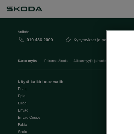
Vaihde
010 436 2000
Kysymykset ja palaute
Katso myös
Rakenna Škoda
Jälleenmyyjät ja huolto
Heti vapaat Šk
Näytä kaikki automallit
Edut
Peaq
Osta Škoda v
Epiq
Škoda Yksityi
Elroq
Škodan Vaku
Enyaq
Joustava
Enyaq Coupé
Škoda Huole
Fabia
Avustinjärjes
Scala
Yritysautot