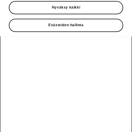
Käyttöohjeet
Hyväksy kaikki
Škoda Shop
Evästeiden hallinta
Edut
Käyttöohjeet
Osta Škoda
Avustinjärjestelmät
Näytä
Škoda
verkossa
kaikki
automallit
Entä jos oletkin
Škoda
jo perillä?
Yksityisleasing
Sähköautot ja
Peaq
hybridit
Rekrytointi
Škodan
Epiq
Vakuutus
Sähköautot ja
Ota yhteyttä
hybridit
Elroq
Joustava
Historia
Ladattavat
Enyaq
Škoda
hybridit
Huolenpitosopimus
Vastuullisuus
Enyaq Coupé
Vinkkejä
Avustinjärjestelmät
Tietoa akuista