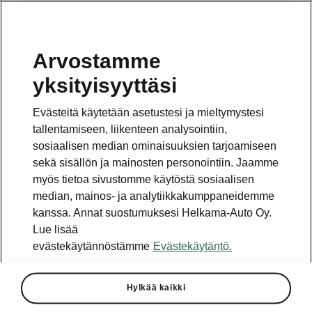
Arvostamme
Vaihde
yksityisyyttäsi
010 436 2000
Evästeitä käytetään asetustesi ja mieltymystesi
Kysymykset ja palaute
tallentamiseen, liikenteen analysointiin,
sosiaalisen median ominaisuuksien tarjoamiseen
sekä sisällön ja mainosten personointiin. Jaamme
myös tietoa sivustomme käytöstä sosiaalisen
median, mainos- ja analytiikkakumppaneidemme
kanssa. Annat suostumuksesi Helkama-Auto Oy.
Katso myös
Lue lisää
Rakenna Škoda
evästekäytännöstämme
Evästekäytäntö.
Jälleenmyyjät ja huolto
Hylkää kaikki
Heti vapaat Škoda-mallit