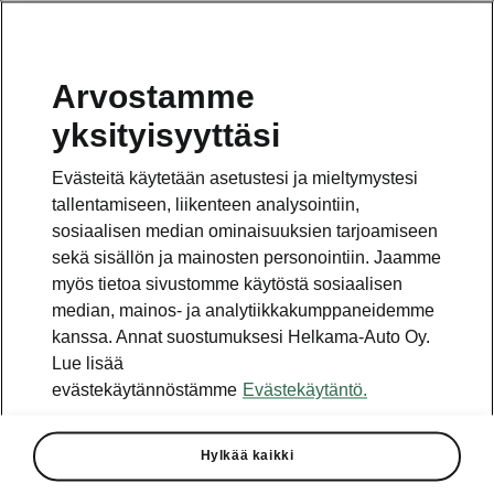
Arvostamme
Vaihde
yksityisyyttäsi
010 436 2000
Evästeitä käytetään asetustesi ja mieltymystesi
Kysymykset ja palaute
tallentamiseen, liikenteen analysointiin,
sosiaalisen median ominaisuuksien tarjoamiseen
sekä sisällön ja mainosten personointiin. Jaamme
myös tietoa sivustomme käytöstä sosiaalisen
median, mainos- ja analytiikkakumppaneidemme
kanssa. Annat suostumuksesi Helkama-Auto Oy.
Katso myös
Lue lisää
Rakenna Škoda
evästekäytännöstämme
Evästekäytäntö.
Jälleenmyyjät ja huolto
Hylkää kaikki
Heti vapaat Škoda-mallit