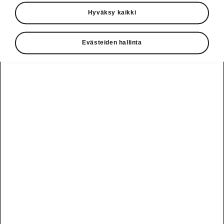
Käyttöohjeet
Hyväksy kaikki
Škoda Shop
Evästeiden hallinta
Edut
Käyttöohjeet
Osta Škoda
Avustinjärjestelmät
Näytä
Škoda
verkossa
kaikki
automallit
Entä jos oletkin
Škoda
jo perillä?
Yksityisleasing
Sähköautot ja
Peaq
hybridit
Rekrytointi
Škodan
Epiq
Vakuutus
Sähköautot ja
Ota yhteyttä
hybridit
Elroq
Joustava
Historia
Ladattavat
Enyaq
Škoda
hybridit
Huolenpitosopimus
Vastuullisuus
Enyaq Coupé
Vinkkejä
Avustinjärjestelmät
Tietoa akuista