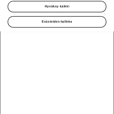
Käyttöohjeet
Hyväksy kaikki
Škoda Shop
Evästeiden hallinta
Edut
Käyttöohjeet
Osta Škoda
Avustinjärjestelmät
Näytä
Škoda
verkossa
kaikki
automallit
Entä jos oletkin
Škoda
jo perillä?
Yksityisleasing
Sähköautot ja
Peaq
hybridit
Rekrytointi
Škodan
Epiq
Vakuutus
Sähköautot ja
Ota yhteyttä
hybridit
Elroq
Joustava
Historia
Ladattavat
Enyaq
Škoda
hybridit
Huolenpitosopimus
Vastuullisuus
Enyaq Coupé
Vinkkejä
Avustinjärjestelmät
Tietoa akuista