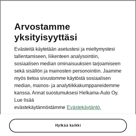
Arvostamme
Vaihde
yksityisyyttäsi
010 436 2000
Evästeitä käytetään asetustesi ja mieltymystesi
Kysymykset ja palaute
tallentamiseen, liikenteen analysointiin,
sosiaalisen median ominaisuuksien tarjoamiseen
sekä sisällön ja mainosten personointiin. Jaamme
myös tietoa sivustomme käytöstä sosiaalisen
median, mainos- ja analytiikkakumppaneidemme
kanssa. Annat suostumuksesi Helkama-Auto Oy.
Katso myös
Lue lisää
Rakenna Škoda
evästekäytännöstämme
Evästekäytäntö.
Jälleenmyyjät ja huolto
Hylkää kaikki
Heti vapaat Škoda-mallit