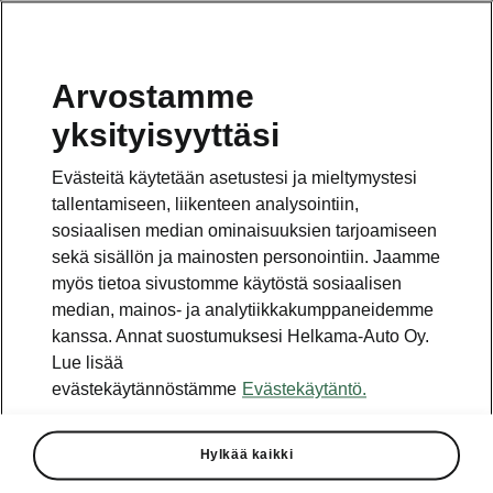
Arvostamme
Vaihde
yksityisyyttäsi
010 436 2000
Evästeitä käytetään asetustesi ja mieltymystesi
Kysymykset ja palaute
tallentamiseen, liikenteen analysointiin,
sosiaalisen median ominaisuuksien tarjoamiseen
sekä sisällön ja mainosten personointiin. Jaamme
myös tietoa sivustomme käytöstä sosiaalisen
median, mainos- ja analytiikkakumppaneidemme
kanssa. Annat suostumuksesi Helkama-Auto Oy.
Katso myös
Lue lisää
Rakenna Škoda
evästekäytännöstämme
Evästekäytäntö.
Jälleenmyyjät ja huolto
Hylkää kaikki
Heti vapaat Škoda-mallit