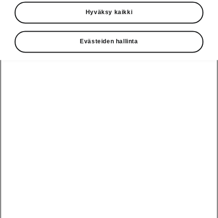
Käyttöohjeet
Hyväksy kaikki
Škoda Shop
Evästeiden hallinta
Edut
Käyttöohjeet
Osta Škoda
Avustinjärjestelmät
Näytä
Škoda
verkossa
kaikki
automallit
Entä jos oletkin
Škoda
jo perillä?
Yksityisleasing
Sähköautot ja
Peaq
hybridit
Rekrytointi
Škodan
Epiq
Vakuutus
Sähköautot ja
Ota yhteyttä
hybridit
Elroq
Joustava
Historia
Ladattavat
Enyaq
Škoda
hybridit
Huolenpitosopimus
Vastuullisuus
Enyaq Coupé
Vinkkejä
Avustinjärjestelmät
Tietoa akuista