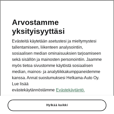
Arvostamme
Vaihde
yksityisyyttäsi
010 436 2000
Evästeitä käytetään asetustesi ja mieltymystesi
Kysymykset ja palaute
tallentamiseen, liikenteen analysointiin,
sosiaalisen median ominaisuuksien tarjoamiseen
sekä sisällön ja mainosten personointiin. Jaamme
myös tietoa sivustomme käytöstä sosiaalisen
median, mainos- ja analytiikkakumppaneidemme
kanssa. Annat suostumuksesi Helkama-Auto Oy.
Katso myös
Lue lisää
Rakenna Škoda
evästekäytännöstämme
Evästekäytäntö.
Jälleenmyyjät ja huolto
Hylkää kaikki
Heti vapaat Škoda-mallit