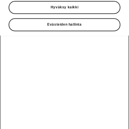
Käyttöohjeet
Hyväksy kaikki
Škoda Shop
Evästeiden hallinta
Edut
Käyttöohjeet
Osta Škoda
Avustinjärjestelmät
Näytä
Škoda
verkossa
kaikki
automallit
Entä jos oletkin
Škoda
jo perillä?
Yksityisleasing
Sähköautot ja
Peaq
hybridit
Rekrytointi
Škodan
Epiq
Vakuutus
Sähköautot ja
Ota yhteyttä
hybridit
Elroq
Joustava
Historia
Ladattavat
Enyaq
Škoda
hybridit
Huolenpitosopimus
Vastuullisuus
Enyaq Coupé
Vinkkejä
Avustinjärjestelmät
Tietoa akuista