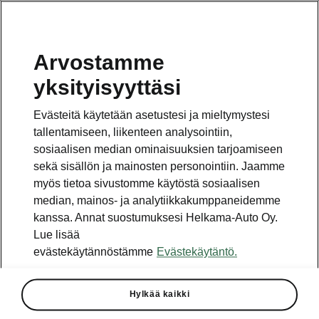
Arvostamme
Vaihde
yksityisyyttäsi
010 436 2000
Evästeitä käytetään asetustesi ja mieltymystesi
Kysymykset ja palaute
tallentamiseen, liikenteen analysointiin,
sosiaalisen median ominaisuuksien tarjoamiseen
sekä sisällön ja mainosten personointiin. Jaamme
myös tietoa sivustomme käytöstä sosiaalisen
median, mainos- ja analytiikkakumppaneidemme
kanssa. Annat suostumuksesi Helkama-Auto Oy.
Katso myös
Lue lisää
Rakenna Škoda
evästekäytännöstämme
Evästekäytäntö.
Jälleenmyyjät ja huolto
Hylkää kaikki
Heti vapaat Škoda-mallit