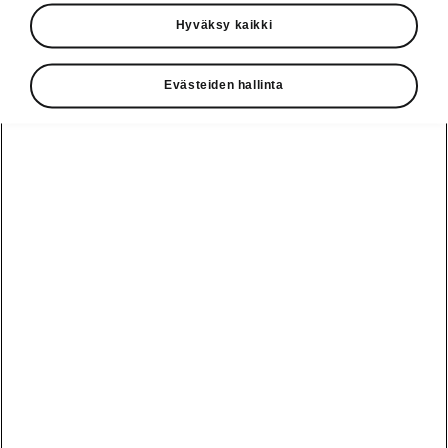
Käyttöohjeet
Hyväksy kaikki
Škoda Shop
Evästeiden hallinta
Edut
Käyttöohjeet
Osta Škoda
Avustinjärjestelmät
Näytä
Škoda
verkossa
kaikki
automallit
Entä jos oletkin
Škoda
jo perillä?
Yksityisleasing
Sähköautot ja
Peaq
hybridit
Rekrytointi
Škodan
Epiq
Vakuutus
Sähköautot ja
Ota yhteyttä
hybridit
Elroq
Joustava
Historia
Ladattavat
Enyaq
Škoda
hybridit
Huolenpitosopimus
Vastuullisuus
Enyaq Coupé
Vinkkejä
Avustinjärjestelmät
Tietoa akuista