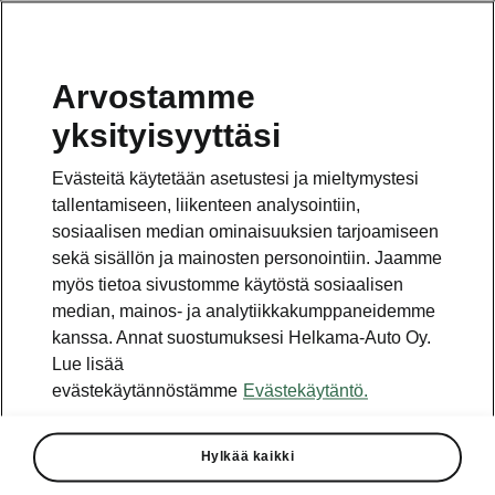
Arvostamme
Vaihde
yksityisyyttäsi
010 436 2000
Evästeitä käytetään asetustesi ja mieltymystesi
Kysymykset ja palaute
tallentamiseen, liikenteen analysointiin,
sosiaalisen median ominaisuuksien tarjoamiseen
sekä sisällön ja mainosten personointiin. Jaamme
myös tietoa sivustomme käytöstä sosiaalisen
median, mainos- ja analytiikkakumppaneidemme
kanssa. Annat suostumuksesi Helkama-Auto Oy.
Katso myös
Lue lisää
Rakenna Škoda
evästekäytännöstämme
Evästekäytäntö.
Jälleenmyyjät ja huolto
Hylkää kaikki
Heti vapaat Škoda-mallit