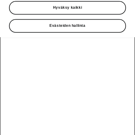
Käyttöohjeet
Hyväksy kaikki
Škoda Shop
Evästeiden hallinta
Edut
Käyttöohjeet
Osta Škoda
Avustinjärjestelmät
Näytä
Škoda
verkossa
kaikki
automallit
Entä jos oletkin
Škoda
jo perillä?
Yksityisleasing
Sähköautot ja
Peaq
hybridit
Rekrytointi
Škodan
Epiq
Vakuutus
Sähköautot ja
Ota yhteyttä
hybridit
Elroq
Joustava
Historia
Ladattavat
Enyaq
Škoda
hybridit
Huolenpitosopimus
Vastuullisuus
Enyaq Coupé
Vinkkejä
Avustinjärjestelmät
Tietoa akuista