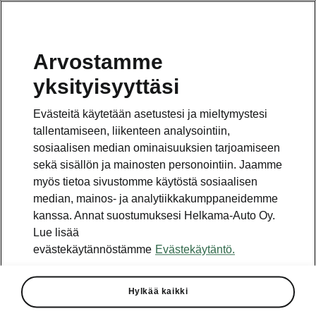
Arvostamme
Vaihde
yksityisyyttäsi
010 436 2000
Evästeitä käytetään asetustesi ja mieltymystesi
Kysymykset ja palaute
tallentamiseen, liikenteen analysointiin,
sosiaalisen median ominaisuuksien tarjoamiseen
sekä sisällön ja mainosten personointiin. Jaamme
myös tietoa sivustomme käytöstä sosiaalisen
median, mainos- ja analytiikkakumppaneidemme
kanssa. Annat suostumuksesi Helkama-Auto Oy.
Katso myös
Lue lisää
Rakenna Škoda
evästekäytännöstämme
Evästekäytäntö.
Jälleenmyyjät ja huolto
Hylkää kaikki
Heti vapaat Škoda-mallit