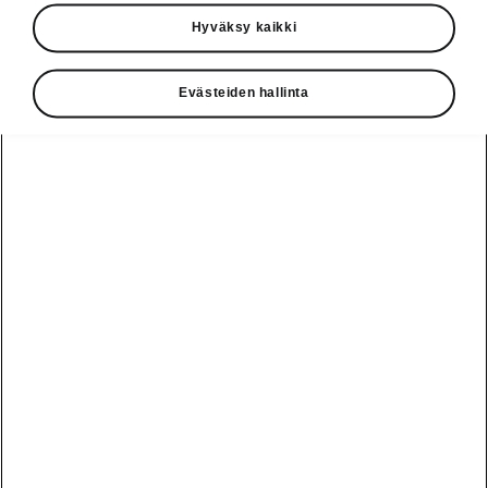
Käyttöohjeet
Hyväksy kaikki
Škoda Shop
Evästeiden hallinta
Edut
Käyttöohjeet
Osta Škoda
Avustinjärjestelmät
Näytä
Škoda
verkossa
kaikki
automallit
Entä jos oletkin
Škoda
jo perillä?
Yksityisleasing
Sähköautot ja
Peaq
hybridit
Rekrytointi
Škodan
Epiq
Vakuutus
Sähköautot ja
Ota yhteyttä
hybridit
Elroq
Joustava
Historia
Ladattavat
Enyaq
Škoda
hybridit
Huolenpitosopimus
Vastuullisuus
Enyaq Coupé
Vinkkejä
Avustinjärjestelmät
Tietoa akuista