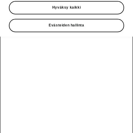
Käyttöohjeet
Hyväksy kaikki
Škoda Shop
Evästeiden hallinta
Edut
Käyttöohjeet
Osta Škoda
Avustinjärjestelmät
Näytä
Škoda
verkossa
kaikki
automallit
Entä jos oletkin
Škoda
jo perillä?
Yksityisleasing
Sähköautot ja
Peaq
hybridit
Rekrytointi
Škodan
Epiq
Vakuutus
Sähköautot ja
Ota yhteyttä
hybridit
Elroq
Joustava
Historia
Ladattavat
Enyaq
Škoda
hybridit
Huolenpitosopimus
Vastuullisuus
Enyaq Coupé
Vinkkejä
Avustinjärjestelmät
Tietoa akuista