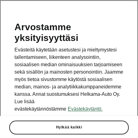
Arvostamme
Vaihde
yksityisyyttäsi
010 436 2000
Evästeitä käytetään asetustesi ja mieltymystesi
Kysymykset ja palaute
tallentamiseen, liikenteen analysointiin,
sosiaalisen median ominaisuuksien tarjoamiseen
sekä sisällön ja mainosten personointiin. Jaamme
myös tietoa sivustomme käytöstä sosiaalisen
median, mainos- ja analytiikkakumppaneidemme
kanssa. Annat suostumuksesi Helkama-Auto Oy.
Katso myös
Lue lisää
Rakenna Škoda
evästekäytännöstämme
Evästekäytäntö.
Jälleenmyyjät ja huolto
Hylkää kaikki
Heti vapaat Škoda-mallit