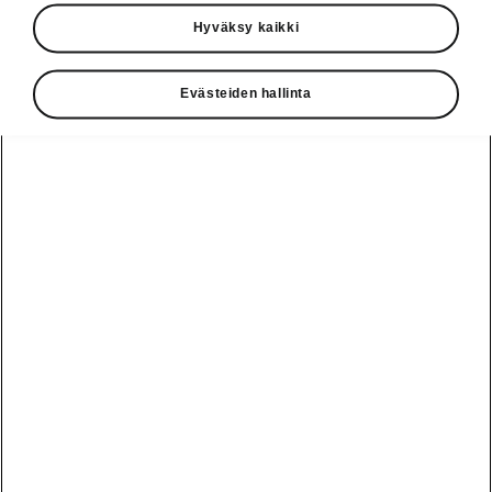
Käyttöohjeet
Hyväksy kaikki
Škoda Shop
Evästeiden hallinta
Edut
Käyttöohjeet
Osta Škoda
Avustinjärjestelmät
Näytä
Škoda
verkossa
kaikki
automallit
Entä jos oletkin
Škoda
jo perillä?
Yksityisleasing
Sähköautot ja
Peaq
hybridit
Rekrytointi
Škodan
Epiq
Vakuutus
Sähköautot ja
Ota yhteyttä
hybridit
Elroq
Joustava
Historia
Ladattavat
Enyaq
Škoda
hybridit
Huolenpitosopimus
Vastuullisuus
Enyaq Coupé
Vinkkejä
Avustinjärjestelmät
Tietoa akuista