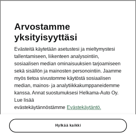
Arvostamme
Vaihde
yksityisyyttäsi
010 436 2000
Evästeitä käytetään asetustesi ja mieltymystesi
Kysymykset ja palaute
tallentamiseen, liikenteen analysointiin,
sosiaalisen median ominaisuuksien tarjoamiseen
sekä sisällön ja mainosten personointiin. Jaamme
myös tietoa sivustomme käytöstä sosiaalisen
median, mainos- ja analytiikkakumppaneidemme
kanssa. Annat suostumuksesi Helkama-Auto Oy.
Katso myös
Lue lisää
Rakenna Škoda
evästekäytännöstämme
Evästekäytäntö.
Jälleenmyyjät ja huolto
Hylkää kaikki
Heti vapaat Škoda-mallit