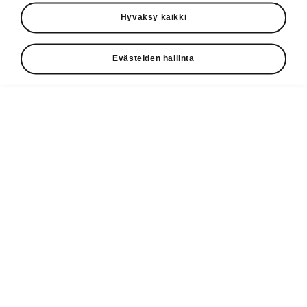
Käyttöohjeet
Hyväksy kaikki
Škoda Shop
Evästeiden hallinta
Edut
Käyttöohjeet
Osta Škoda
Avustinjärjestelmät
Näytä
Škoda
verkossa
kaikki
automallit
Entä jos oletkin
Škoda
jo perillä?
Yksityisleasing
Sähköautot ja
Peaq
hybridit
Rekrytointi
Škodan
Epiq
Vakuutus
Sähköautot ja
Ota yhteyttä
hybridit
Elroq
Joustava
Historia
Ladattavat
Enyaq
Škoda
hybridit
Huolenpitosopimus
Vastuullisuus
Enyaq Coupé
Vinkkejä
Avustinjärjestelmät
Tietoa akuista