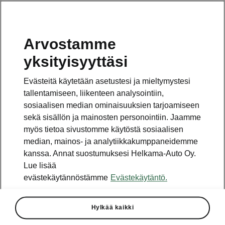
Arvostamme
Vaihde
yksityisyyttäsi
010 436 2000
Evästeitä käytetään asetustesi ja mieltymystesi
Kysymykset ja palaute
tallentamiseen, liikenteen analysointiin,
sosiaalisen median ominaisuuksien tarjoamiseen
sekä sisällön ja mainosten personointiin. Jaamme
myös tietoa sivustomme käytöstä sosiaalisen
median, mainos- ja analytiikkakumppaneidemme
kanssa. Annat suostumuksesi Helkama-Auto Oy.
Katso myös
Lue lisää
Rakenna Škoda
evästekäytännöstämme
Evästekäytäntö.
Jälleenmyyjät ja huolto
Hylkää kaikki
Heti vapaat Škoda-mallit